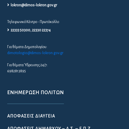
lokron@dimos-lokron.gov.gr
Τηλεφωνικό Κέντρο - Πρωτόκολλο
22333 50300, 22330 22374
Για θέματα Δημοτολογίου:
dimotologio@dimos-lokron.gov.gr
Για θέματα Ύδρευσης 24/7:
6982813895
ΕΝΗΜΈΡΩΣΗ ΠΟΛΙΤΏΝ
ΑΠΟΦΆΣΕΙΣ ΔΙΑΎΓΕΙΑ
ΑΠΟΦΆΣΕΙΣ ΔΗΜΆΡΧΟΥ – Δ.Σ. – Ε.Π.Ζ