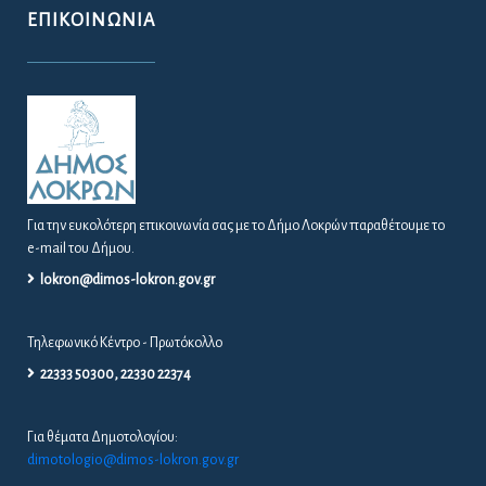
ΕΠΙΚΟΙΝΩΝΊΑ
Για την ευκολότερη επικοινωνία σας με το Δήμο Λοκρών παραθέτουμε το
e-mail του Δήμου.
lokron@dimos-lokron.gov.gr
Τηλεφωνικό Κέντρο - Πρωτόκολλο
22333 50300, 22330 22374
Για θέματα Δημοτολογίου:
dimotologio@dimos-lokron.gov.gr