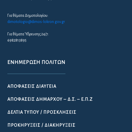
Για θέματα Δημοτολογίου:
dimotologio@dimos-lokron.gov.gr
Για θέματα Ύδρευσης 24/7:
6982813895
ΕΝΗΜΈΡΩΣΗ ΠΟΛΙΤΏΝ
ΑΠΟΦΆΣΕΙΣ ΔΙΑΎΓΕΙΑ
ΑΠΟΦΆΣΕΙΣ ΔΗΜΆΡΧΟΥ – Δ.Σ. – Ε.Π.Ζ
ΔΕΛΤΊΑ ΤΎΠΟΥ / ΠΡΟΣΚΛΉΣΕΙΣ
ΠΡΟΚΗΡΎΞΕΙΣ / ΔΙΑΚΗΡΎΞΕΙΣ