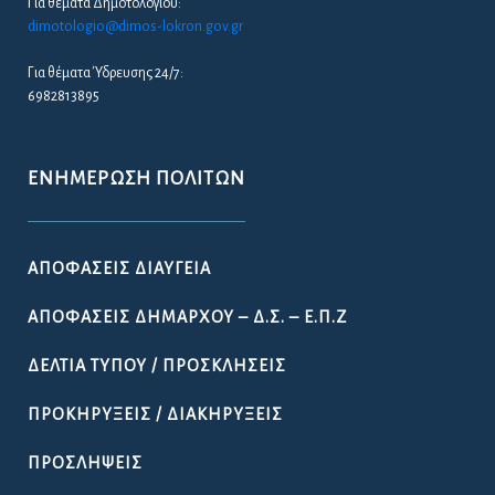
Για θέματα Δημοτολογίου:
dimotologio@dimos-lokron.gov.gr
Για θέματα Ύδρευσης 24/7:
6982813895
ΕΝΗΜΈΡΩΣΗ ΠΟΛΙΤΏΝ
ΑΠΟΦΆΣΕΙΣ ΔΙΑΎΓΕΙΑ
ΑΠΟΦΆΣΕΙΣ ΔΗΜΆΡΧΟΥ – Δ.Σ. – Ε.Π.Ζ
ΔΕΛΤΊΑ ΤΎΠΟΥ / ΠΡΟΣΚΛΉΣΕΙΣ
ΠΡΟΚΗΡΎΞΕΙΣ / ΔΙΑΚΗΡΎΞΕΙΣ
ΠΡΟΣΛΉΨΕΙΣ