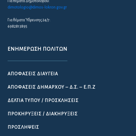
Για θέματα Δημοτολογίου:
dimotologio@dimos-lokron.gov.gr
Για θέματα Ύδρευσης 24/7:
6982813895
ΕΝΗΜΈΡΩΣΗ ΠΟΛΙΤΏΝ
ΑΠΟΦΆΣΕΙΣ ΔΙΑΎΓΕΙΑ
ΑΠΟΦΆΣΕΙΣ ΔΗΜΆΡΧΟΥ – Δ.Σ. – Ε.Π.Ζ
ΔΕΛΤΊΑ ΤΎΠΟΥ / ΠΡΟΣΚΛΉΣΕΙΣ
ΠΡΟΚΗΡΎΞΕΙΣ / ΔΙΑΚΗΡΎΞΕΙΣ
ΠΡΟΣΛΉΨΕΙΣ