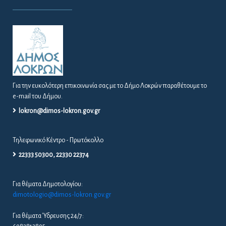
Για την ευκολότερη επικοινωνία σας με το Δήμο Λοκρών παραθέτουμε το
e-mail του Δήμου.
lokron@dimos-lokron.gov.gr
Τηλεφωνικό Κέντρο - Πρωτόκολλο
22333 50300, 22330 22374
Για θέματα Δημοτολογίου:
dimotologio@dimos-lokron.gov.gr
Για θέματα Ύδρευσης 24/7: