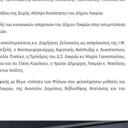
λήλου της Δομής «Κέντρο Κοινότητας» του Δήμου Λοκρών
λή των κοινωνικών υπηρεσιών του Δήμου Λοκρών στην αντιμετώπιση
ικών
.
νοσιολογιώτατος κ.κ. Δημήτριος Ζελιαναίος ως εκπρόσωπος της Ι.Μ.
ζελή, ο Αντιπεριφερειάρχης Αγροτικής Ανάπτυξης κ. Κωνσταντίνος
λία Ποντίκα, η Πρόεδρος του Δ.Σ. Λοκρών κα Μαρία Γιαννοπούλου,
ου και κα Ελένη Κυριάκου, ο πρώην Δήμαρχος Λοκρών κ. Νικόλαος
 και πολίτες.
ικής με θέμα «Ισότητα των Φύλων» που φιλοτέχνησαν μαθητές και
οκρών, της Αιαντείου Δημόσιας Βιβλιοθήκης Αταλάντης και του