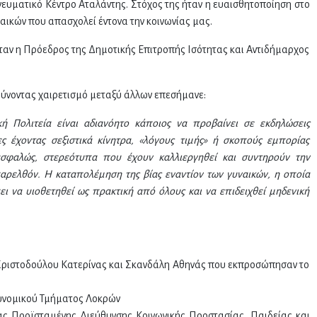
ευματικό Κέντρο Αταλάντης. Στόχος της ήταν η ευαισθητοποίηση στο
αικών που απασχολεί έντονα την κοινωνίας μας.
ταν η Πρόεδρος της Δημοτικής Επιτροπής Ισότητας και Αντιδήμαρχος
ύνοντας χαιρετισμό μεταξύ άλλων επεσήμανε:
ή Πολιτεία είναι αδιανόητο κάποιος να προβαίνει σε εκδηλώσεις
ς έχοντας σεξιστικά κίνητρα, «λόγους τιμής» ή σκοπούς εμπορίας
ασφαλώς, στερεότυπα που έχουν καλλιεργηθεί και συντηρούν την
ρελθόν. Η καταπολέμηση της βίας εναντίον των γυναικών, η οποία
ι να υιοθετηθεί ως πρακτική από όλους και να επιδειχθεί μηδενική
 Χριστοδούλου Κατερίνας και Σκανδάλη Αθηνάς που εκπροσώπησαν το
τυνομικού Τμήματος Λοκρών
ς Προϊσταμένης Διεύθυνσης Κοινωνικής Προστασίας, Παιδείας και