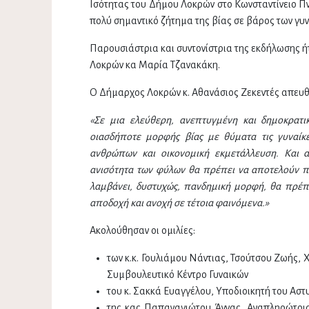
Ισότητας του Δήμου Λοκρών στο Κωνσταντίνειο Πν
πολύ σημαντικό ζήτημα της βίας σε βάρος των γυν
Παρουσιάστρια και συντονίστρια της εκδήλωσης ή
Λοκρών κα Μαρία Τζανακάκη.
Ο Δήμαρχος Λοκρών κ. Αθανάσιος Ζεκεντές απευθ
«Σε μια ελεύθερη, ανεπτυγμένη και δημοκρατικ
οιασδήποτε μορφής βίας με θύματα τις γυναίκε
ανθρώπων και οικονομική εκμετάλλευση. Και 
ανισότητα των φύλων θα πρέπει να αποτελούν πα
λαμβάνει, δυστυχώς, πανδημική μορφή, θα πρέπε
αποδοχή και ανοχή σε τέτοια φαινόμενα.»
Ακολούθησαν οι ομιλίες:
των κ.κ. Γουλιάμου Νάντιας, Τσούτσου Ζωής,
Συμβουλευτικό Κέντρο Γυναικών
του κ. Σακκά Ευαγγέλου, Υποδιοικητή του Ασ
της κας Παπαναγιώτου Άννας, Αναπληρώτρια