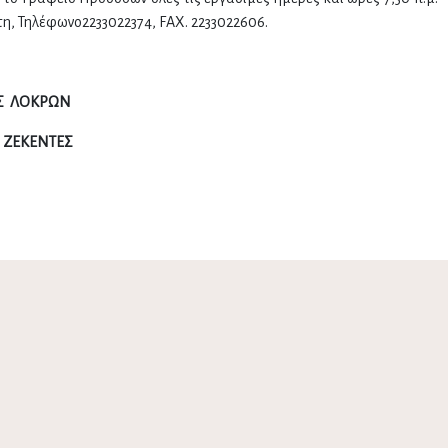
τη, Τηλέφωνο2233022374, FAX. 2233022606.
Σ ΛΟΚΡΩΝ
 ΖΕΚΕΝΤΕΣ