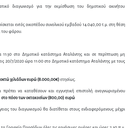
οτικό διαγωνισμό για την εκμίσθωση του δημοτικού ακινήτου
βρίσκεται εντός οικοπέδου συνολικού εμβαδού 14.040,00 τ.μ. στη θέση
 του φάρου.
α 11:30 στο Δημοτικό κατάστημα Αταλάντης και σε περίπτωση μη
ς 20/7/2020 ώρα 11:00 στο Δημοτικό κατάστημα Αταλάντης με τους
οκτώ χιλιάδων ευρώ (8.000,00€)
ετησίως.
ι πρέπει να καταθέσουν και εγγυητική επιστολή αναγνωρισμένου
ι
στο πόσο των οκτακοσίων (800,00) ευρώ
γειας του διαγωνισμού θα διατίθεται στους ενδιαφερόμενους μέχρι
το Γραφείο Προσόδων όλες τις εργάσιμες ημέρες και ώρες 7,30 π.μ.