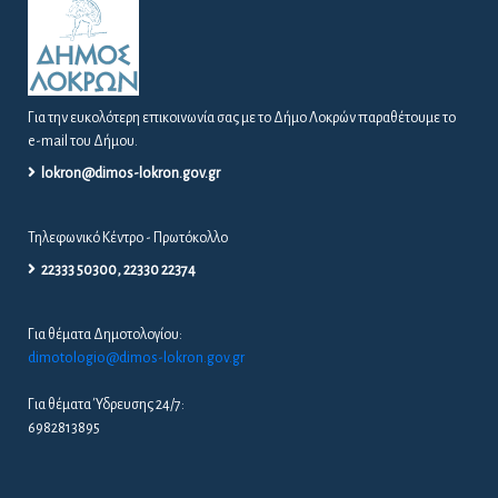
Για την ευκολότερη επικοινωνία σας με το Δήμο Λοκρών παραθέτουμε το
e-mail του Δήμου.
lokron@dimos-lokron.gov.gr
Τηλεφωνικό Κέντρο - Πρωτόκολλο
22333 50300, 22330 22374
Για θέματα Δημοτολογίου:
dimotologio@dimos-lokron.gov.gr
Για θέματα Ύδρευσης 24/7:
6982813895