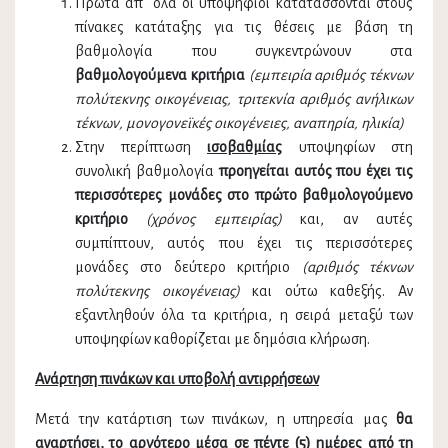
Πρώτα απ΄ όλα οι υποψήφιοι κατατάσσονται στους
πίνακες κατάταξης για τις θέσεις με βάση τη
βαθμολογία που συγκεντρώνουν στα
βαθμολογούμενα κριτήρια
(εμπειρία αριθμός τέκνων
πολύτεκνης οικογένειας, τριτεκνία αριθμός ανήλικων
τέκνων, μονογονεϊκές οικογένειες, αναπηρία, ηλικία)
Στην περίπτωση
ισοβαθμίας
υποψηφίων στη
συνολική βαθμολογία
προηγείται
αυτός που έχει τις
περισσότερες μονάδες στο πρώτο βαθμολογούμενο
κριτήριο
(χρόνος εμπειρίας)
και, αν αυτές
συμπίπτουν, αυτός που έχει τις περισσότερες
μονάδες στο δεύτερο κριτήριο
(αριθμός τέκνων
πολύτεκνης οικογένειας)
και ούτω καθεξής. Αν
εξαντληθούν όλα τα κριτήρια, η σειρά μεταξύ των
υποψηφίων καθορίζεται με δημόσια κλήρωση.
Ανάρτηση πινάκων και υποβολή αντιρρήσεων
Μετά την κατάρτιση των πινάκων, η υπηρεσία μας
θα
αναρτήσει,
το αργότερο μέσα σε πέντε (5) ημέρες από τη