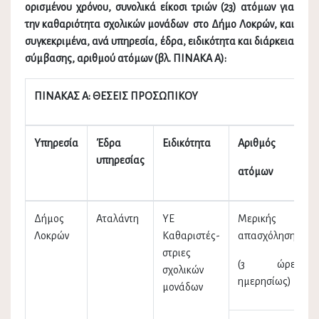
ορισμένου χρόνου, συνολικά είκοσι τριών (23) ατόμων για
την καθαριότητα σχολικών μονάδων στο Δήμο Λοκρών, και
συγκεκριμένα, ανά υπηρεσία, έδρα, ειδικότητα και διάρκεια
σύμβασης, αριθμού ατόμων (βλ. ΠΙΝΑΚΑ Α):
ΠΙΝΑΚΑΣ Α: ΘΕΣΕΙΣ ΠΡΟΣΩΠΙΚΟΥ
Υπηρεσία
Έδρα
Ειδικότητα
Αριθμός
υπηρεσίας
ατόμων
Δήμος
Αταλάντη
ΥΕ
Μερικής
Λοκρών
Καθαριστές-
απασχόλησης
στριες
(3 ώρες
σχολικών
ημερησίως)
μονάδων