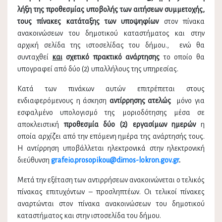
λήξη της προθεσμίας υποβολής των αιτήσεων συμμετοχής,
τους πίνακες κατάταξης
των υποψηφίων
στον πίνακα
ανακοινώσεων του δημοτικού καταστήματος και στην
αρχική σελίδα της ιστοσελίδας του δήμου., ενώ θα
συνταχθεί
και
σχετικό
πρακτικό ανάρτησης
το οποίο θα
υπογραφεί από δύο (2) υπαλλήλους της υπηρεσίας.
Κατά των πινάκων αυτών επιτρέπεται στους
ενδιαφερόμενους η άσκηση
αντίρρησης ατελώς
μόνο για
εσφαλμένο υπολογισμό της μοριοδότησης μέσα σε
αποκλειστική
προθεσμία
δύο (2) εργασίμων ημερών
η
οποία αρχίζει από την επόμενη ημέρα της ανάρτησής τους.
Η αντίρρηση υποβάλλεται ηλεκτρονικά στην ηλεκτρονική
διεύθυνση
grafeio.prosopikou@dimos-lokron.gov.gr
.
Μετά την εξέταση των αντιρρήσεων ανακοινώνεται ο τελικός
πίνακας επιτυχόντων – προσληπτέων. Οι τελικοί πίνακες
αναρτώνται στον πίνακα ανακοινώσεων του δημοτικού
καταστήματος και στην ιστοσελίδα του δήμου.