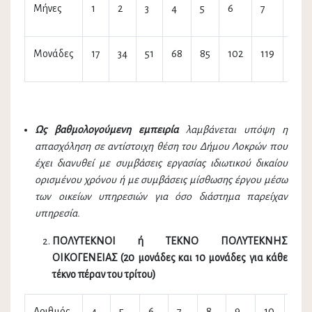
Μήνες
1
2
3
4
5
6
7
8
Μονάδες
17
34
51
68
85
102
119
136
Ως βαθμολογούμενη εμπειρία
λαμβάνεται υπόψη η
απασχόληση σε αντίστοιχη θέση του Δήμου Λοκρών που
έχει διανυθεί με συμβάσεις εργασίας ιδιωτικού δικαίου
ορισμένου χρόνου ή με συμβάσεις μίσθωσης έργου μέσω
των οικείων υπηρεσιών για όσο διάστημα παρείχαν
υπηρεσία.
ΠΟΛΥΤΕΚΝΟΙ ή ΤΕΚΝΟ ΠΟΛΥΤΕΚΝΗΣ
ΟΙΚΟΓΕΝΕΙΑΣ (20 μονάδες και 10 μονάδες για κάθε
τέκνο πέραν του τρίτου)
Αριθμός
4
5
6
7
8
9
10
...