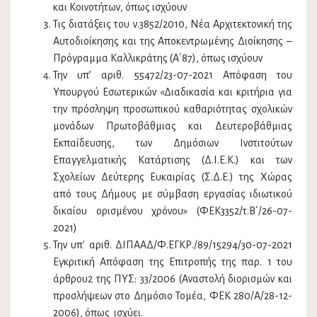
και Κοινοτήτων, όπως ισχύουν
Τις διατάξεις του ν.3852/2010, Νέα Αρχιτεκτονική της
Αυτοδιοίκησης και της Αποκεντρωμένης Διοίκησης –
Πρόγραμμα Καλλικράτης (Α΄87), όπως ισχύουν
Την υπ’ αριθ. 55472/23-07-2021 Απόφαση του
Υπουργού Εσωτερικών «Διαδικασία και κριτήρια για
την πρόσληψη προσωπικού καθαριότητας σχολικών
μονάδων Πρωτοβάθμιας και Δευτεροβάθμιας
Εκπαίδευσης, των Δημόσιων Ινστιτούτων
Επαγγελματικής Κατάρτισης (Δ.Ι.Ε.Κ.) και των
Σχολείων Δεύτερης Ευκαιρίας (Σ.Δ.Ε.) της Χώρας
από τους Δήμους με σύμβαση εργασίας ιδιωτικού
δικαίου ορισμένου χρόνου» (ΦΕΚ3352/τ.Β΄/26-07-
2021)
Την υπ' αριθ. ΔΙΠΑΑΔ/Φ.ΕΓΚΡ./89/15294/30-07-2021
Εγκριτική Απόφαση της Επιτροπής της παρ. 1 του
άρθρου2 της ΠΥΣ: 33/2006 (Αναστολή διορισμών και
προσλήψεων στο Δημόσιο Τομέα, ΦΕΚ 280/Α/28-12-
2006), όπως ισχύει.