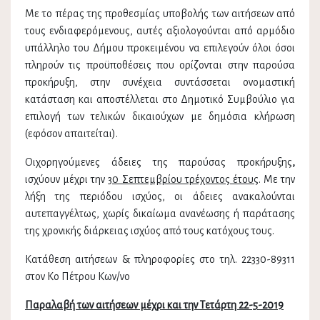
Με το πέρας της προθεσμίας υποβολής των αιτήσεων από
τους ενδιαφερόμενους, αυτές αξιολογούνται από αρμόδιο
υπάλληλο του Δήμου προκειμένου να επιλεγούν όλοι όσοι
πληρούν τις προϋποθέσεις που ορίζονται στην παρούσα
προκήρυξη, στην συνέχεια συντάσσεται ονομαστική
κατάσταση και αποστέλλεται στο Δημοτικό Συμβούλιο για
επιλογή των τελικών δικαιούχων με δημόσια κλήρωση
(εφόσον απαιτείται).
Οιχορηγούμενες άδειες της παρούσας προκήρυξης
,
ισχύουν μέχρι την
30 Σεπτεμβρίου τρέχοντος έτους
. Με την
λήξη της περιόδου ισχύος, οι άδειες ανακαλούνται
αυτεπαγγέλτως, χωρίς δικαίωμα ανανέωσης ή παράτασης
της χρονικής διάρκειας ισχύος από τους κατόχους τους.
Κατάθεση αιτήσεων & πληροφορίες στο τηλ. 22330-89311
στον Κο Πέτρου Κων/νο
Παραλαβή των αιτήσεων μέχρι και την Τετάρτη 22-5-2019