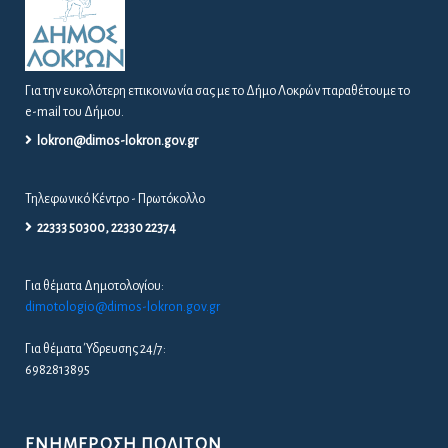
Για την ευκολότερη επικοινωνία σας με το Δήμο Λοκρών παραθέτουμε το
e-mail του Δήμου.
lokron@dimos-lokron.gov.gr
Τηλεφωνικό Κέντρο - Πρωτόκολλο
22333 50300, 22330 22374
Για θέματα Δημοτολογίου:
dimotologio@dimos-lokron.gov.gr
Για θέματα Ύδρευσης 24/7:
6982813895
ΕΝΗΜΈΡΩΣΗ ΠΟΛΙΤΏΝ