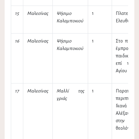
15
Μαλεσίνας
Ψήσιμο
1
Πλατεία
Καλαμποκιού
Ελευθερίας
16
Μαλεσίνας
Ψήσιμο
1
Στο πεζοδ
Καλαμποκιού
έμπροσθεν
παιδικής 
επί της 
Αγίου Κων/
17
Μαλεσίνας
Μαλλί της
1
Παραπλεύ
γριάς
περιπτέρου
Γκανά
Αλέξανδρο
στην παρ
θεολόγου