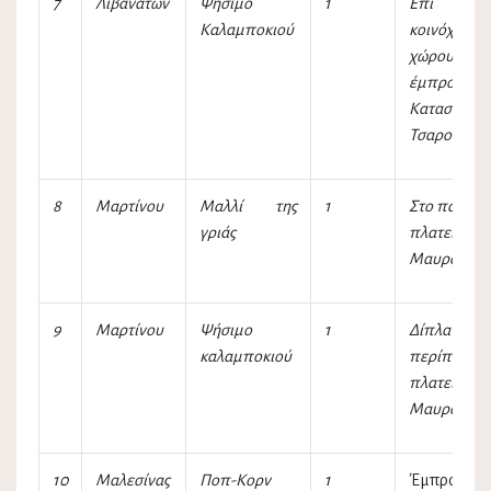
7
Λιβανατών
Ψήσιμο
1
Επί 
Καλαμποκιού
κοινόχρησο
χώρου
έμπροσθεν
Καταστήματ
Τσαρούχα
8
Μαρτίνου
Μαλλί της
1
Στο πάρκινγ
γριάς
πλατείας 
Μαυροβουν
9
Μαρτίνου
Ψήσιμο
1
Δίπλα 
καλαμποκιού
περίπτερο
πλατείας 
Μαυροβουν
10
Μαλεσίνας
Ποπ-Κορν
1
Έμπροσθεν