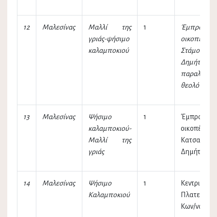
12
Μαλεσίνας
Μαλλί της
1
Έμπροσθεν
γριάς-ψήσιμο
οικοπέδου
καλαμποκιού
Στάμου
Δημήτριου
παραλία
θεολόγου
13
Μαλεσίνας
Ψήσιμο
1
Έμπροσθεν
καλαμποκιού-
οικοπέδου
Μαλλί της
Κατσαγάνν
γριάς
Δημήτριου
14
Μαλεσίνας
Ψήσιμο
1
Κεντρική
Καλαμποκιού
Πλατεία Α
Κων/νου