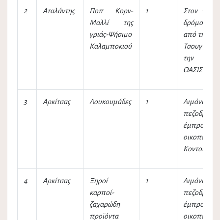
2
Αταλάντης
Ποπ Κορν-
1
Στον παρα
Μαλλί της
δρόμο σκά
γριάς-Ψήσιμο
από την τα
Καλαμποκιού
Τσουγγάνη 
την καφετ
ΟΑΣΙΣ
3
Αρκίτσας
Λουκουμάδες
1
Λιμάνι-
πεζοδρόμιο
έμπροσθεν
οικοπέδου
Κοντού
4
Αρκίτσας
Ξηροί
1
Λιμάνι-
καρποί-
πεζοδρόμιο
ζαχαρώδη
έμπροσθεν
προϊόντα
οικοπέδου