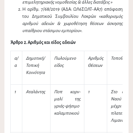
επιμελητηριακής νομοθεσίας & άλλες διατάξεις »
Η αρίθμ. 7/68/2019 (ΑΔΑ: ΩΛ6ΣΩΛΤ-ΑΑ7) απόφαση
του Δημοτικού Συμβουλίου Λοκρών «
καθορισμός
αριθμού αδειών & χωροθέτηση θέσεων άσκησης
υπαίθριου στάσιμου εμπορίου».
Άρθρο 2. Αριθμός και είδος αδειών
α/
Δημοτική/
Πωλούμενο
Αριθμός
Τοποθεσία
α
Τοπική
είδος
Θέσεων
Κοινότητα
1
Αταλάντης
Ποπ κορν-
1
Στο ύψος
μαλί της
Ναού Πανα
γριάς-ψήσιμο
μέχρι 
καλαμποκιού
πλατεία
Λιμανιού