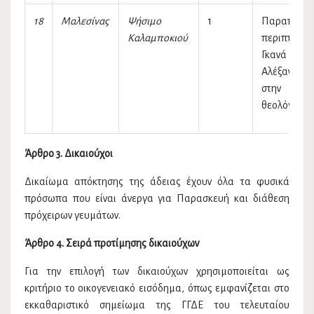
18
Μαλεσίνας
Ψήσιμο
1
Παραπλεύ
Καλαμποκιού
περιπτέρου
Γκανά
Αλέξανδρο
στην παρ
θεολόγου
Άρθρο 3. Δικαιούχοι
Δικαίωμα απόκτησης της άδειας έχουν όλα τα φυσικά
πρόσωπα που είναι άνεργα για Παρασκευή και διάθεση
πρόχειρων γευμάτων.
Άρθρο 4. Σειρά προτίμησης δικαιούχων
Για την επιλογή των δικαιούχων χρησιμοποιείται ως
κριτήριο το οικογενειακό εισόδημα, όπως εμφανίζεται στο
εκκαθαριστικό σημείωμα της ΓΓΔΕ του τελευταίου