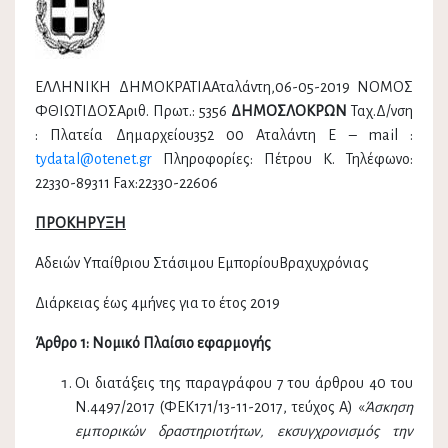
ΕΛΛΗΝΙΚΗ ΔΗΜΟΚΡΑΤΙΑΑταλάντη,06-05-2019 ΝΟΜΟΣ
ΦΘΙΩΤΙΔΟΣΑριθ. Πρωτ.: 5356
ΔΗΜΟΣΛΟΚΡΩΝ
Ταχ.Δ/νση
: Πλατεία Δημαρχείου352 00 Αταλάντη Ε – mail :
tydatal@otenet.gr
Πληροφορίες: Πέτρου Κ. Τηλέφωνο:
22330-89311 Fax:22330-22606
ΠΡΟΚΗΡΥΞΗ
Αδειών Υπαίθριου Στάσιμου ΕμπορίουΒραχυχρόνιας
Διάρκειας έως 4μήνες για το έτος 2019
Άρθρο 1: Νομικό Πλαίσιο εφαρμογής
Οι διατάξεις της παραγράφου 7 του άρθρου 40 του
Ν.4497/2017 (ΦΕΚ171/13-11-2017, τεύχος Α) «
Άσκηση
εμπορικών δραστηριοτήτων, εκσυγχρονισμός την