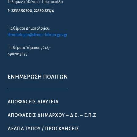
Τηλεφωνικό Κέντρο - Πρωτόκολλο
22333 50300, 22330 22374
Για θέματα Δημοτολογίου:
dimotologio@dimos-lokron.gov.gr
Για θέματα Ύδρευσης 24/7:
6982813895
ΕΝΗΜΈΡΩΣΗ ΠΟΛΙΤΏΝ
ΑΠΟΦΆΣΕΙΣ ΔΙΑΎΓΕΙΑ
ΑΠΟΦΆΣΕΙΣ ΔΗΜΆΡΧΟΥ – Δ.Σ. – Ε.Π.Ζ
ΔΕΛΤΊΑ ΤΎΠΟΥ / ΠΡΟΣΚΛΉΣΕΙΣ