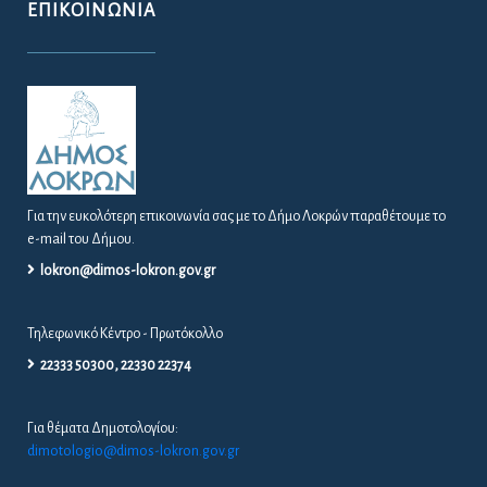
ΕΠΙΚΟΙΝΩΝΊΑ
Για την ευκολότερη επικοινωνία σας με το Δήμο Λοκρών παραθέτουμε το
e-mail του Δήμου.
lokron@dimos-lokron.gov.gr
Τηλεφωνικό Κέντρο - Πρωτόκολλο
22333 50300, 22330 22374
Για θέματα Δημοτολογίου:
dimotologio@dimos-lokron.gov.gr