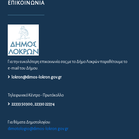
ΕΠΙΚΟΙΝΩΝΊΑ
Για την ευκολότερη επικοινωνία σας με το Δήμο Λοκρών παραθέτουμε το
e-mail του Δήμου.
lokron@dimos-lokron.gov.gr
Τηλεφωνικό Κέντρο - Πρωτόκολλο
22333 50300, 22330 22374
Για θέματα Δημοτολογίου:
dimotologio@dimos-lokron.gov.gr