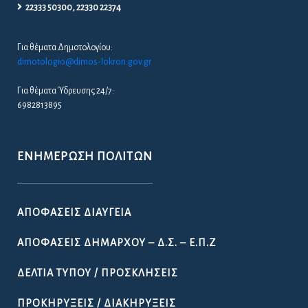
22333 50300, 22330 22374
Για θέματα Δημοτολογίου:
dimotologio@dimos-lokron.gov.gr
Για θέματα Ύδρευσης 24/7:
6982813895
ΕΝΗΜΈΡΩΣΗ ΠΟΛΙΤΏΝ
ΑΠΟΦΆΣΕΙΣ ΔΙΑΎΓΕΙΑ
ΑΠΟΦΆΣΕΙΣ ΔΗΜΆΡΧΟΥ – Δ.Σ. – Ε.Π.Ζ
ΔΕΛΤΊΑ ΤΎΠΟΥ / ΠΡΟΣΚΛΉΣΕΙΣ
ΠΡΟΚΗΡΎΞΕΙΣ / ΔΙΑΚΗΡΎΞΕΙΣ