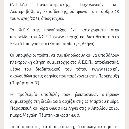
(Ν.Π.Ι.Δ.) Πανεπιστημιακής, Τεχνολογικής και
Δευτεροβάθμιας Εκπαίδευσης, σύμφωνα με το άρθρο 28
του ν. 4765/2021, όπως ισχύει.
Το Φ.Ε.Κ. της προκήρυξης έχει καταχωριστεί στην
ιστοσελίδα του Α.Σ.Ε.Π. (www.asep.gr) και διατίθεται από το
Εθνικό Τυπογραφείο (Καποδιστρίου 34, Αθήνα).
Οι υποψήφιοι πρέπει να συμπληρώσουν και να υποβάλουν
ηλεκτρονική αίτηση συμμετοχής στο Α.Σ.Ε.Π., αποκλειστικά
μέσω του διαδικτυακού του τόπου (www.asep.gr),
ακολουθώντας τις οδηγίες που παρέχονται στην Προκήρυξη
(Παράρτημα Β΄).
Η προθεσμία υποβολής των ηλεκτρονικών αιτήσεων
συμμετοχής στη διαδικασία αρχίζει στις 27 Μαρτίου ημέρα
Παρασκευή και ώρα 08:00 και λήγει στις 9 Απριλίου 2026,
ημέρα Μεγάλη Πέμπτη και ώρα 14:00.
Τα απαραίτητα, κατά περίπτωση, δικαιολογητικά με τα