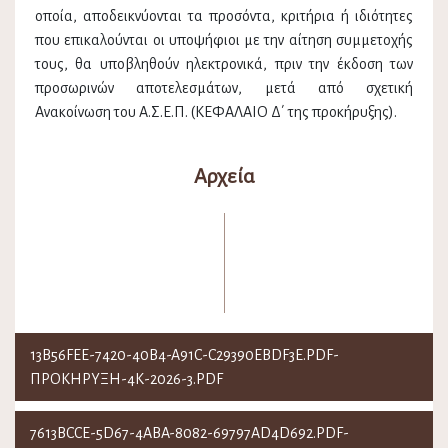
οποία, αποδεικνύονται τα προσόντα, κριτήρια ή ιδιότητες
που επικαλούνται οι υποψήφιοι με την αίτηση συμμετοχής
τους, θα υποβληθούν ηλεκτρονικά, πριν την έκδοση των
προσωρινών αποτελεσμάτων, μετά από σχετική
Ανακοίνωση του Α.Σ.Ε.Π. (ΚΕΦΑΛΑΙΟ Δ΄ της προκήρυξης).
Αρχεία
13B56FEE-7420-40B4-A91C-C29390EBDF3E.PDF-
ΠΡΟΚΗΡΥΞΗ-4Κ-2026-3.PDF
7613BCCE-5D67-4ABA-8082-69797AD4D692.PDF-