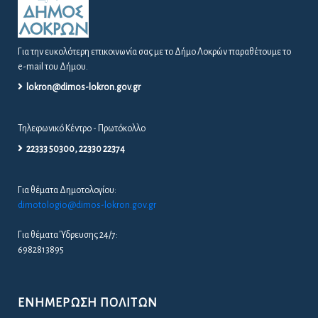
Για την ευκολότερη επικοινωνία σας με το Δήμο Λοκρών παραθέτουμε το
e-mail του Δήμου.
lokron@dimos-lokron.gov.gr
Τηλεφωνικό Κέντρο - Πρωτόκολλο
22333 50300, 22330 22374
Για θέματα Δημοτολογίου:
dimotologio@dimos-lokron.gov.gr
Για θέματα Ύδρευσης 24/7:
6982813895
ΕΝΗΜΈΡΩΣΗ ΠΟΛΙΤΏΝ