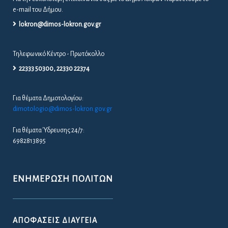
e-mail του Δήμου.
lokron@dimos-lokron.gov.gr
Τηλεφωνικό Κέντρο - Πρωτόκολλο
22333 50300, 22330 22374
Για θέματα Δημοτολογίου:
dimotologio@dimos-lokron.gov.gr
Για θέματα Ύδρευσης 24/7:
6982813895
ΕΝΗΜΈΡΩΣΗ ΠΟΛΙΤΏΝ
ΑΠΟΦΆΣΕΙΣ ΔΙΑΎΓΕΙΑ