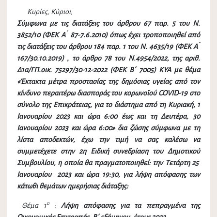
Κυρίες, Κύριοι,
Σύμφωνα με τις διατάξεις του άρθρου 67 παρ. 5 του Ν.
3852/10 (ΦΕΚ Α ́ 87-7.6.2010) όπως έχει τροποποιηθεί από
τις διατάξεις του άρθρου 184 παρ. 1 του Ν. 4635/19 (ΦΕΚ Α ́
167/30.10.2019) , το άρθρο 78 του Ν.4954/2022, της αριθ.
Δ1α/ΓΠ.οικ. 75297/30-12-2022 (ΦΕΚ Β΄ 7005) ΚΥΑ με θέμα
«Έκτακτα μέτρα προστασίας της δημόσιας υγείας από τον
κίνδυνο περαιτέρω διασποράς του κορωνοϊού COVID-19 στο
σύνολο της Επικράτειας, για το διάστημα από τη Κυριακή, 1
Ιανουαρίου 2023 και ώρα 6:00 έως και τη Δευτέρα, 30
Ιανουαρίου 2023 και ώρα 6:00» δια ζώσης σύμφωνα με τη
λίστα αποδεκτών, έχω την τιμή να σας καλέσω να
συμμετέχετε στην 2η Ειδική συνεδρίαση του Δημοτικού
Συμβουλίου, η οποία θα πραγματοποιηθεί: την
Τετάρτη 25
Ιανουαρίου 2023
και ώρα
19:30
, για λήψη απόφασης των
κάτωθι θεμάτων ημερήσιας διάταξης:
ο
Θέμα 1
:
Λήψη απόφασης για τα πεπραγμένα της