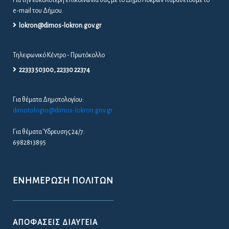
Για την ευκολότερη επικοινωνία σας με το Δήμο Λοκρών παραθέτουμε το
e-mail του Δήμου.
lokron@dimos-lokron.gov.gr
Τηλεφωνικό Κέντρο - Πρωτόκολλο
22333 50300, 22330 22374
Για θέματα Δημοτολογίου:
dimotologio@dimos-lokron.gov.gr
Για θέματα Ύδρευσης 24/7:
6982813895
ΕΝΗΜΈΡΩΣΗ ΠΟΛΙΤΏΝ
ΑΠΟΦΆΣΕΙΣ ΔΙΑΎΓΕΙΑ