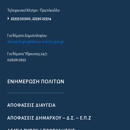
Τηλεφωνικό Κέντρο - Πρωτόκολλο
22333 50300, 22330 22374
Για θέματα Δημοτολογίου:
dimotologio@dimos-lokron.gov.gr
Για θέματα Ύδρευσης 24/7:
6982813895
ΕΝΗΜΈΡΩΣΗ ΠΟΛΙΤΏΝ
ΑΠΟΦΆΣΕΙΣ ΔΙΑΎΓΕΙΑ
ΑΠΟΦΆΣΕΙΣ ΔΗΜΆΡΧΟΥ – Δ.Σ. – Ε.Π.Ζ