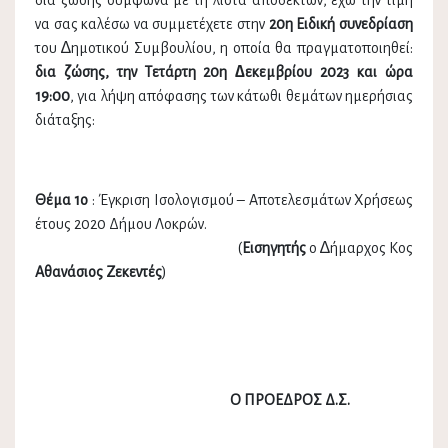
δια ζώσης σύμφωνα με τη λίστα αποδεκτών, έχω την τιμή
να σας καλέσω να συμμετέχετε στην
20η Ειδική συνεδρίαση
του ∆ημοτικού Συμβουλίου, η οποία θα πραγματοποιηθεί:
δια ζώσης, την Τετάρτη 20η ∆εκεμβρίου 2023 και ώρα
19:00
, για λήψη απόφασης των κάτωθι θεμάτων ημερήσιας
διάταξης:
Θέμα 1ο
: Έγκριση Ισολογισμού – Αποτελεσμάτων Χρήσεως
έτους 2020 Δήμου Λοκρών.
(
Εισηγητής
ο ∆ήμαρχος Κος
Αθανάσιος Ζεκεντές
)
Ο ΠΡΟΕΔΡΟΣ Δ.Σ.