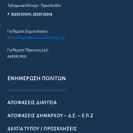
Τηλεφωνικό Κέντρο - Πρωτόκολλο
22333 50300, 22330 22374
Για θέματα Δημοτολογίου:
dimotologio@dimos-lokron.gov.gr
Για θέματα Ύδρευσης 24/7:
6982813895
ΕΝΗΜΈΡΩΣΗ ΠΟΛΙΤΏΝ
ΑΠΟΦΆΣΕΙΣ ΔΙΑΎΓΕΙΑ
ΑΠΟΦΆΣΕΙΣ ΔΗΜΆΡΧΟΥ – Δ.Σ. – Ε.Π.Ζ
ΔΕΛΤΊΑ ΤΎΠΟΥ / ΠΡΟΣΚΛΉΣΕΙΣ