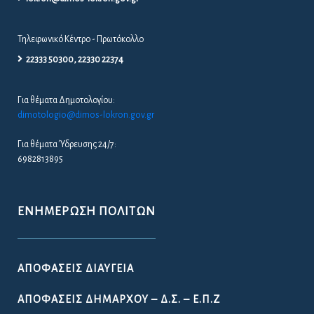
Τηλεφωνικό Κέντρο - Πρωτόκολλο
22333 50300, 22330 22374
Για θέματα Δημοτολογίου:
dimotologio@dimos-lokron.gov.gr
Για θέματα Ύδρευσης 24/7:
6982813895
ΕΝΗΜΈΡΩΣΗ ΠΟΛΙΤΏΝ
ΑΠΟΦΆΣΕΙΣ ΔΙΑΎΓΕΙΑ
ΑΠΟΦΆΣΕΙΣ ΔΗΜΆΡΧΟΥ – Δ.Σ. – Ε.Π.Ζ