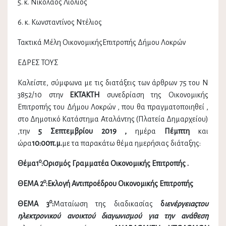
5. κ. Νικόλαος Λιόλιος
6. κ. Κωνσταντίνος Ντέλιος
Τακτικά Μέλη ΟικονομικήςΕπιτροπής Δήμου Λοκρών
ΕΔΡΕΣ ΤΟΥΣ
Καλείστε, σύμφωνα με τις διατάξεις των άρθρων 75 του Ν
3852/10 στην
ΕΚΤΑΚΤΗ
συνεδρίαση της Οικονομικής
Επιτροπής του Δήμου Λοκρών , που θα πραγματοποιηθεί ,
στο Δημοτικό Κατάστημα Αταλάντης (Πλατεία Δημαρχείου)
,την
5 Σεπτεμβρίου 2019 ,
ημέρα
Πέμπτη
και
ώρα
10:00π.μ.
με τα παρακάτω θέμα ημερήσιας διάταξης:
ο
Θέμα1
:
Ορισμός Γραμματέα Οικονομικής Επιτροπής
.
ο
ΘΕΜΑ 2
:
Εκλογή Αντιπροέδρου Οικονομικής Επιτροπής
ο
ΘΕΜΑ 3
:
Ματαίωση της διαδικασίας
δ
ιενέργειαςτου
ηλεκτρονικού ανοικτού διαγωνισμού για την ανάθεση