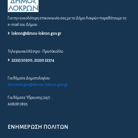
Για την ευκολότερη επικοινωνία σας με το Δήμο Λοκρών παραθέτουμε το
e-mail του Δήμου.
lokron@dimos-lokron.gov.gr
Τηλεφωνικό Κέντρο - Πρωτόκολλο
22333 50300, 22330 22374
Για θέματα Δημοτολογίου:
dimotologio@dimos-lokron.gov.gr
Για θέματα Ύδρευσης 24/7:
6982813895
ΕΝΗΜΈΡΩΣΗ ΠΟΛΙΤΏΝ