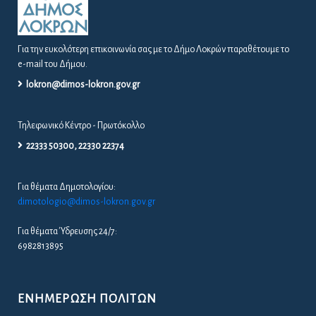
Για την ευκολότερη επικοινωνία σας με το Δήμο Λοκρών παραθέτουμε το
e-mail του Δήμου.
lokron@dimos-lokron.gov.gr
Τηλεφωνικό Κέντρο - Πρωτόκολλο
22333 50300, 22330 22374
Για θέματα Δημοτολογίου:
dimotologio@dimos-lokron.gov.gr
Για θέματα Ύδρευσης 24/7:
6982813895
ΕΝΗΜΈΡΩΣΗ ΠΟΛΙΤΏΝ