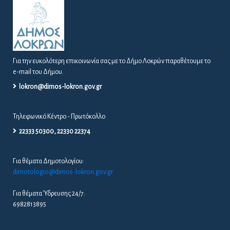
Για την ευκολότερη επικοινωνία σας με το Δήμο Λοκρών παραθέτουμε το
e-mail του Δήμου.
lokron@dimos-lokron.gov.gr
Τηλεφωνικό Κέντρο - Πρωτόκολλο
22333 50300, 22330 22374
Για θέματα Δημοτολογίου:
dimotologio@dimos-lokron.gov.gr
Για θέματα Ύδρευσης 24/7:
6982813895