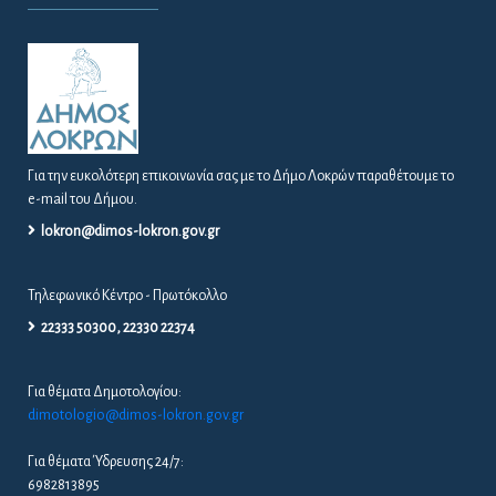
Για την ευκολότερη επικοινωνία σας με το Δήμο Λοκρών παραθέτουμε το
e-mail του Δήμου.
lokron@dimos-lokron.gov.gr
Τηλεφωνικό Κέντρο - Πρωτόκολλο
22333 50300, 22330 22374
Για θέματα Δημοτολογίου:
dimotologio@dimos-lokron.gov.gr
Για θέματα Ύδρευσης 24/7:
6982813895