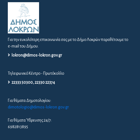
Για την ευκολότερη επικοινωνία σας με το Δήμο Λοκρών παραθέτουμε το
e-mail του Δήμου.
lokron@dimos-lokron.gov.gr
Τηλεφωνικό Κέντρο - Πρωτόκολλο
22333 50300, 22330 22374
Για θέματα Δημοτολογίου:
dimotologio@dimos-lokron.gov.gr
Για θέματα Ύδρευσης 24/7:
6982813895