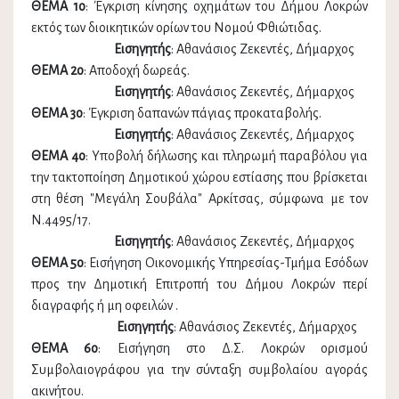
ΘΕΜΑ 1ο
: Έγκριση κίνησης οχημάτων του Δήμου Λοκρών
εκτός των διοικητικών ορίων του Νομού Φθιώτιδας.
Εισηγητής
: Αθανάσιος Ζεκεντές, Δήμαρχος
ΘΕΜΑ 2ο
: Αποδοχή δωρεάς.
Εισηγητής
: Αθανάσιος Ζεκεντές, Δήμαρχος
ΘΕΜΑ 3ο
: Έγκριση δαπανών πάγιας προκαταβολής.
Εισηγητής
: Αθανάσιος Ζεκεντές, Δήμαρχος
ΘΕΜΑ 4ο
: Υποβολή δήλωσης και πληρωμή παραβόλου για
την τακτοποίηση Δημοτικού χώρου εστίασης που βρίσκεται
στη θέση "Μεγάλη Σουβάλα" Αρκίτσας, σύμφωνα με τον
Ν.4495/17.
Εισηγητής
: Αθανάσιος Ζεκεντές, Δήμαρχος
ΘΕΜΑ 5ο
: Εισήγηση Οικονομικής Υπηρεσίας-Τμήμα Εσόδων
προς την Δημοτική Επιτροπή του Δήμου Λοκρών περί
διαγραφής ή μη οφειλών .
Εισηγητής
: Αθανάσιος Ζεκεντές, Δήμαρχος
ΘΕΜΑ 6ο
: Εισήγηση στο Δ.Σ. Λοκρών ορισμού
Συμβολαιογράφου για την σύνταξη συμβολαίου αγοράς
ακινήτου.