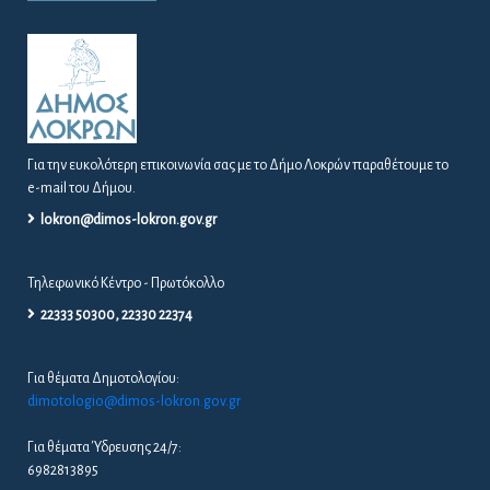
Για την ευκολότερη επικοινωνία σας με το Δήμο Λοκρών παραθέτουμε το
e-mail του Δήμου.
lokron@dimos-lokron.gov.gr
Τηλεφωνικό Κέντρο - Πρωτόκολλο
22333 50300, 22330 22374
Για θέματα Δημοτολογίου:
dimotologio@dimos-lokron.gov.gr
Για θέματα Ύδρευσης 24/7:
6982813895