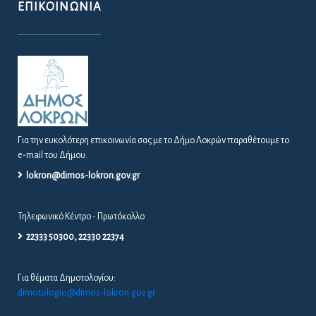
ΕΠΙΚΟΙΝΩΝΊΑ
Για την ευκολότερη επικοινωνία σας με το Δήμο Λοκρών παραθέτουμε το
e-mail του Δήμου.
lokron@dimos-lokron.gov.gr
Τηλεφωνικό Κέντρο - Πρωτόκολλο
22333 50300, 22330 22374
Για θέματα Δημοτολογίου:
dimotologio@dimos-lokron.gov.gr