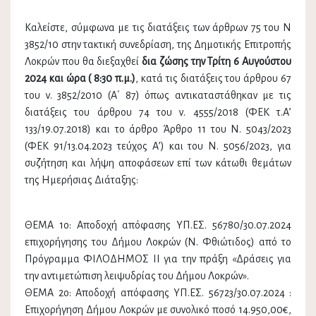
Καλείστε, σύμφωνα με τις διατάξεις των άρθρων 75 του Ν
3852/10 στην τακτική συνεδρίαση, της Δημοτικής Επιτροπής
Λοκρών που θα διεξαχθεί
δια ζώσης την Τρίτη 6 Αυγούστου
2024 και ώρα ( 8:30 π.μ.)
, κατά τις διατάξεις του άρθρου 67
του ν. 3852/2010 (Α΄ 87) όπως αντικαταστάθηκαν με τις
διατάξεις του άρθρου 74 του ν. 4555/2018 (ΦΕΚ τ.Α’
133/19.07.2018) και το άρθρο Άρθρο 11 του Ν. 5043/2023
(ΦΕΚ 91/13.04.2023 τεύχος Α’) και του Ν. 5056/2023, για
συζήτηση και λήψη αποφάσεων επί των κάτωθι θεμάτων
της Ημερήσιας Διάταξης:
ΘΕΜΑ 1ο: Αποδοχή απόφασης ΥΠ.ΕΣ. 56780/30.07.2024
επιχορήγησης του Δήμου Λοκρών (Ν. Φθιώτιδος) από το
Πρόγραμμα ΦΙΛΟΔΗΜΟΣ ΙΙ για την πράξη «Δράσεις για
την αντιμετώπιση λειψυδρίας του Δήμου Λοκρών».
ΘΕΜΑ 2ο: Αποδοχή απόφασης ΥΠ.ΕΣ. 56723/30.07.2024 :
Επιχορήγηση Δήμου Λοκρών με συνολικό ποσό 14.950,00€,