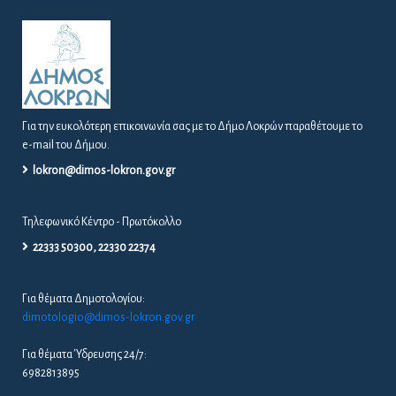
Για την ευκολότερη επικοινωνία σας με το Δήμο Λοκρών παραθέτουμε το
e-mail του Δήμου.
lokron@dimos-lokron.gov.gr
Τηλεφωνικό Κέντρο - Πρωτόκολλο
22333 50300, 22330 22374
Για θέματα Δημοτολογίου:
dimotologio@dimos-lokron.gov.gr
Για θέματα Ύδρευσης 24/7:
6982813895