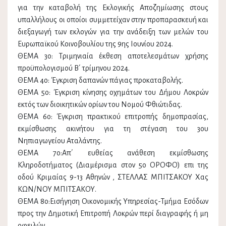
για την καταβολή της Εκλογικής Αποζημίωσης στους
υπαλλήλους οι οποίοι συμμετείχαν στην προπαρασκευή και
διεξαγωγή των εκλογών για την ανάδειξη των μελών του
Ευρωπαϊκού Κοινοβουλίου της 9ης Ιουνίου 2024.
ΘΕΜΑ 3ο: Τριμηνιαία έκθεση αποτελεσμάτων χρήσης
προϋπολογισμού Β΄ τρίμηνου 2024.
ΘΕΜΑ 4ο: Έγκριση δαπανών πάγιας προκαταβολής.
ΘΕΜΑ 5ο: Έγκριση κίνησης οχημάτων του Δήμου Λοκρών
εκτός των διοικητικών ορίων του Νομού Φθιώτιδας.
ΘΕΜΑ 6ο: Έγκριση πρακτικού επιτροπής δημοπρασίας,
εκμίσθωσης ακινήτου για τη στέγαση του 3ου
Νηπιαγωγείου Αταλάντης.
ΘΕΜΑ 7ο:Απ΄ ευθείας ανάθεση εκμίσθωσης
Κληροδοτήματος (Διαμέρισμα στον 5ο ΟΡΟΦΟ) επι της
οδού Κριμαίας 9-13 Αθηνών , ΣΤΕΛΛΑΣ ΜΠΙΤΣΑΚΟΥ Χας
ΚΩΝ/ΝΟΥ ΜΠΙΤΣΑΚΟΥ.
ΘΕΜΑ 8ο:Εισήγηση Οικονομικής Υπηρεσίας-Τμήμα Εσόδων
προς την Δημοτική Επιτροπή Λοκρών περί διαγραφής ή μη
οφειλών