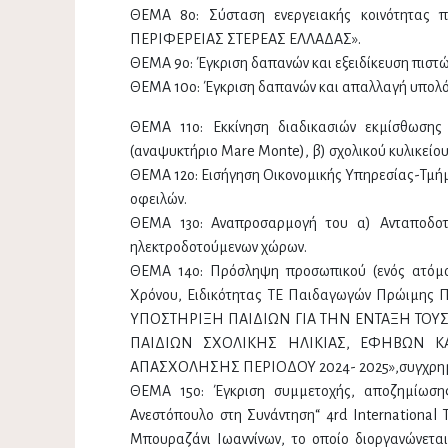
ΘΕΜΑ 8ο: Σύσταση ενεργειακής κοινότητας
ΠΕΡΙΦΕΡΕΙΑΣ ΣΤΕΡΕΑΣ ΕΛΛΑΔΑΣ».
ΘΕΜΑ 9ο: Έγκριση δαπανών και εξειδίκευση πιστ
ΘΕΜΑ 10ο: Έγκριση δαπανών και απαλλαγή υπολό
ΘΕΜΑ 11ο: Εκκίνηση διαδικασιών εκμίσθωση
(αναψυκτήριο Mare Μonte), β) σχολικού κυλικείο
ΘΕΜΑ 12ο: Εισήγηση Οικονομικής Υπηρεσίας-Τμήμ
οφειλών.
ΘΕΜΑ 13ο: Αναπροσαρμογή του α) Ανταποδοτ
ηλεκτροδοτούμενων χώρων.
ΘΕΜΑ 14ο: Πρόσληψη προσωπικού (ενός ατόμο
Χρόνου, Ειδικότητας ΤΕ Παιδαγωγών Πρώιμης 
ΥΠΟΣΤΗΡΙΞΗ ΠΑΙΔΙΩΝ ΓΙΑ ΤΗΝ ΕΝΤΑΞΗ ΤΟΥ
ΠΑΙΔΙΩΝ ΣΧΟΛΙΚΗΣ ΗΛΙΚΙΑΣ, ΕΦΗΒΩΝ Κ
ΑΠΑΣΧΟΛΗΣΗΣ ΠΕΡΙΟΔΟΥ 2024- 2025»,συγχρηματ
ΘΕΜΑ 15ο: Έγκριση συμμετοχής, αποζημίωση
Ανεστόπουλο στη Συνάντηση“ 4rd International T
Μπουραζάνι Ιωαννίνων, το οποίο διοργανώνεται