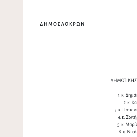
Δ Η Μ Ο Σ Λ Ο Κ Ρ Ω Ν
Αταλάντη 1
Αριθ. Πρωτοκ
ΔΗΜΟΤΙΚΗΣ
1. κ. Δημ
2. κ. 
3. κ. Παπα
4. κ. Σωτ
5. κ. Μαρ
6. κ. Νικ