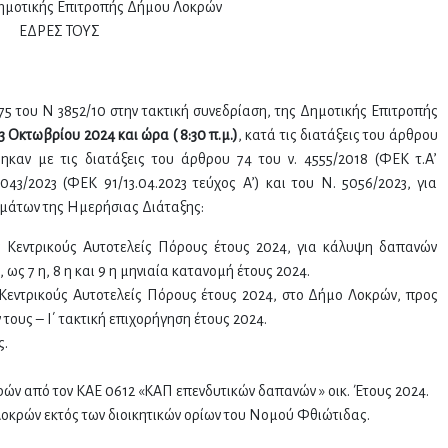
ημοτικής Επιτροπής Δήμου Λοκρών
ΕΔΡΕΣ ΤΟΥΣ
75 του Ν 3852/10 στην τακτική συνεδρίαση, της Δημοτικής Επιτροπής
3 Οκτωβρίου 2024 και ώρα ( 8:30 π.μ.)
, κατά τις διατάξεις του άρθρου
ηκαν με τις διατάξεις του άρθρου 74 του ν. 4555/2018 (ΦΕΚ τ.Α’
043/2023 (ΦΕΚ 91/13.04.2023 τεύχος Α’) και του Ν. 5056/2023, για
μάτων της Ημερήσιας Διάταξης:
Κεντρικούς Αυτοτελείς Πόρους έτους 2024, για κάλυψη δαπανών
ως 7 η, 8 η και 9 η μηνιαία κατανομή έτους 2024.
εντρικούς Αυτοτελείς Πόρους έτους 2024, στο Δήμο Λοκρών, προς
τους – Ι΄ τακτική επιχορήγηση έτους 2024.
ς.
ν από τον ΚΑΕ 0612 «ΚΑΠ επενδυτικών δαπανών » οικ. Έτους 2024.
οκρών εκτός των διοικητικών ορίων του Νομού Φθιώτιδας.