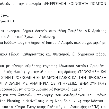
 πολιτών με την επωνυμία «ΕΝΕΡΓΕΙΑΚΗ ΚΟΙΝΟΤΗΤΑ ΠΟΛΙΤΩΝ
ώσεων.
γων Χ.Ε.Π.
ς α) ακινήτου Δήμου Λοκρών στην θέση Σουβάλα Δ.Κ Αρκίτσας
υ 1ου Δημοτικού Σχολείου Αταλάντης.
α Εσόδων προς την Δημοτική Επιτροπή Λοκρών περί διαγραφής ή μη
ικού Τέλους Καθαριότητας και Φωτισμού, β) δημοτικού φόρου
υ) με σύναψη σύμβασης εργασίας Ιδιωτικού Δικαίου Ορισμένου
Παιδικής Ηλικίας, για την υλοποίηση της δράσης «ΠΡΟΩΘΗΣΗ ΚΑΙ
Σ ΣΤΗΝ ΠΡΟΣΧΟΛΙΚΗ ΕΚΠΑΙΔΕΥΣΗ ΚΑΘΩΣ ΚΑΙ ΤΗΝ ΠΡΟΣΒΑΣΗ
ΑΙ ΑΤΟΜΩΝ ΜΕ ΑΝΑΠΗΡΙΑ ΣΕ ΥΠΗΡΕΣΙΕΣ ΔΗΜΙΟΥΡΓΙΚΗΣ
οδοτούμενη από το Ευρωπαϊκό Κοινωνικό Ταμείο".
ς και των δαπανών μετακίνησης του Αντιδημάρχου Κου Ιωάννη
ree Planting Initiative” στις 21-23 Νοεμβρίου 2024 στην Κόνιτσα –
 από το Κέντρο Ενεργειακής Πολιτικής και Ανάπτυξης (ΚΕΠΑ) του