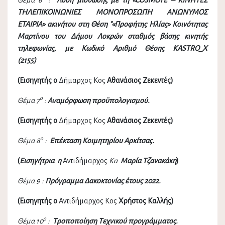
Θέμα 6
:
Λύση μίσθωσης με τη
«COSMOTE – ΚΙΝΗΤΕΣ
ΤΗΛΕΠΙΚΟΙΝΩΝΙΕΣ ΜΟΝΟΠΡΟΣΩΠΗ ΑΝΩΝΥΜΟΣ
ΕΤΑΙΡΙΑ»
ακινήτου στη Θέση "«Προφήτης Ηλίας» Κοινότητας
Μαρτίνου του Δήμου Λοκρών
σταθμός βάσης κινητής
τηλεφωνίας, με Κωδικό Αριθμό Θέσης KASTRO_X
(2155)
(Εισηγητής ο
Δήμαρχος Κος
Αθανάσιος Ζεκεντές)
ο
Θέμα 7
:
Αναμόρφωση προϋπολογισμού.
(Εισηγητής ο
Δήμαρχος Κος
Αθανάσιος Ζεκεντές)
ο
Θέμα 8
:
Επέκταση Κοιμητηρίου Αρκίτσας.
(
Εισηγήτρια η
Αντιδήμαρχος
Κα
Μαρία Τζανακάκη
)
Θέμα 9 :
Πρόγραμμα Δακοκτονίας έτους 2022.
(Εισηγητής ο
Αντιδήμαρχος Κος
Χρήστος Καλλής)
ο
Θέμα 10
:
Τροποποίηση Τεχνικού προγράμματος.