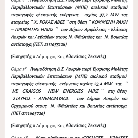
Θέμα 4
:
Γνωμοδότηση Δ.Σ. Λοκρών περί Έγκρισης Μελέτης
Περιβαλλοντικών Επιπτώσεων (ΜΠΕ)
αιολικού σταθμού
παραγωγής ηλεκτρικής ενέργειας ισχύος 37,2 ΜW της
εταιρείας ΄΄ Χ. ΡΟΚΑΣ ΑΒΕΕ ΄΄ στη θέση ΄΄ ΚΟΜΜΕΝΗ ΡΑΧΗ
– ΠΡΟΦΗΤΗΣ ΗΛΙΑΣ ΄΄ των Δήμων Αμφίκλειας - Ελάτειας
Λοκρών και Λεβαδέων στους Ν. Φθιώτιδας και Ν. Βοιωτίας
αντίστοιχα,(ΠΕΤ: 2111655128)
(Εισηγητής ο
Δήμαρχος Κος
Αθανάσιος Ζεκεντές)
ο
Θέμα 5
:
Γνωμοδότηση Δ.Σ. Λοκρών περί Έγκρισης Μελέτης
Περιβαλλοντικών Επιπτώσεων (ΜΠΕ)
αιολικού σταθμού
παραγωγής ηλεκτρικής ενέργειας ισχύος 23,4 ΜW της ΄΄
WE GRAIGOS NEW ENERGIES MIKE ΄΄ στη θέση
¨ΣΤΑΥΡΟΣ - ΑΝΕΜΟΜΥΛΟΣ ¨ των Δήμων Λοκρών και
Ορχομενού στους Ν. Φθιώτιδας και Βοιωτίας αντίστοιχα
(ΠΕΤ:2111663726)
(Εισηγητής ο
Δήμαρχος Κος
Αθανάσιος Ζεκεντές)
ο