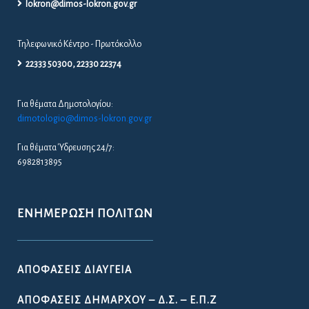
lokron@dimos-lokron.gov.gr
Τηλεφωνικό Κέντρο - Πρωτόκολλο
22333 50300, 22330 22374
Για θέματα Δημοτολογίου:
dimotologio@dimos-lokron.gov.gr
Για θέματα Ύδρευσης 24/7:
6982813895
ΕΝΗΜΈΡΩΣΗ ΠΟΛΙΤΏΝ
ΑΠΟΦΆΣΕΙΣ ΔΙΑΎΓΕΙΑ
ΑΠΟΦΆΣΕΙΣ ΔΗΜΆΡΧΟΥ – Δ.Σ. – Ε.Π.Ζ