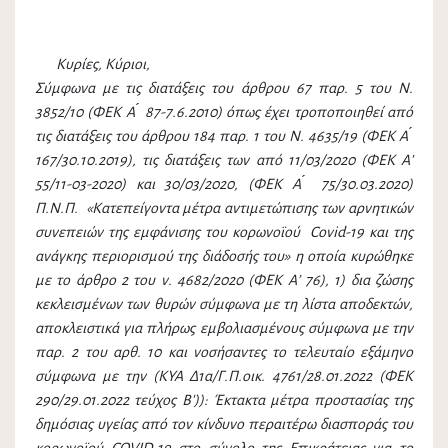
Κυρίες, Κύριοι,
Σύμφωνα με τις διατάξεις του άρθρου 67 παρ. 5 του Ν.
3852/10 (ΦΕΚ Α ́ 87-7.6.2010) όπως έχει τροποποιηθεί από
τις διατάξεις του άρθρου 184 παρ. 1 του Ν. 4635/19 (ΦΕΚ Α ́
167/30.10.2019), τις διατάξεις των από 11/03/2020 (ΦΕΚ Α'
55/11-03-2020) και 30/03/2020, (ΦΕΚ A ́ 75/30.03.2020)
Π.Ν.Π. «Κατεπείγοντα μέτρα αντιμετώπισης των αρνητικών
συνεπειών της εμφάνισης του κορωνοϊού Covid-19 και της
ανάγκης περιορισμού της διάδοσής του» η οποία κυρώθηκε
με το άρθρο 2 του ν. 4682/2020 (ΦΕΚ Α’ 76), 1) δια ζώσης
κεκλεισμένων των θυρών σύμφωνα με τη λίστα αποδεκτών,
αποκλειστικά για πλήρως εμβολιασμένους σύμφωνα με την
παρ. 2 του αρθ. 10 και νοσήσαντες το τελευταίο εξάμηνο
σύμφωνα με την (ΚΥΑ Δ1α/Γ.Π.οικ. 4761/28.01.2022 (ΦΕΚ
290/29.01.2022 τεύχος Β')): Έκτακτα μέτρα προστασίας της
δημόσιας υγείας από τον κίνδυνο περαιτέρω διασποράς του