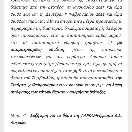
κορωνοϊού COVID-19 στο σύνολο της Επικράτειας για το
διάστημα από την Δευτέρα, 31 Ιανουαρίου 2021 και ώρα
06:00 έως και τη Δευτέρα, 7 Φεβρουαρίου 2022 και ώρα
06:00και τηρώντας όλα τα απαραίτητα μέτρα προστασίας &
περιορισμού της διασποράς, δικαίωμα συμμετοχής θα έχουν
όσοι προσκομίσουν είτε α) πιστοποιητικό εμβολιασμού,
είτε β) πιστοποιητικό νόσησης τριμήνου, 2)
με
απομακρυσμένη σύνδεση
, μέσω της υπηρεσίας
τηλεδιασκέψεων για τον ευρύτερο Δημόσιο Τομέα
e:Presence.gov.gr (https://epresence.gov.gr), έχω την τιμή να
σας καλέσω να συμμετέχετε στην
3η
Τακτική συνεδρίαση του
Δημοτικού Συμβουλίου, η οποία θα πραγματοποιηθεί:
την
Τετάρτη 9 Φεβρουαρίου 2022 και ώρα 20:00 μ.μ. για λήψη
απόφασης των κάτωθι θεμάτων ημερήσιας διάταξης:
ο
Θέμα 1
:
Συζήτηση για το θέμα της ΛΑΡΚΟ-Ψήφισμα Δ.Σ.
Λοκρών.