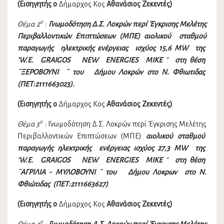
(
Εισηγητής ο
Δήμαρχος Κος
Αθανάσιος Ζεκεντές)
ο
Θέμα 2
:
Γνωμοδότηση Δ.Σ. Λοκρών περί
Έγκρισης Μελέτης
Περιβαλλοντικών Επιπτώσεων (ΜΠΕ) αιολικού σταθμού
παραγωγής ηλεκτρικής ενέργειας ισχύος
15,6 ΜW της
‘W.E. GRAIGOS NEW ENERGIES MIKE ’ στη θέση
¨ΞΕΡΟΒΟΥΝΙ ¨ του Δήμου
Λοκρών
στο Ν. Φθιωτιδας
(ΠΕΤ:2111663023)
.
(Εισηγητής ο
Δήμαρχος Κος
Αθανάσιος Ζεκεντές)
ο
Θέμα 3
:
Γνωμοδότηση Δ.Σ. Λοκρών περί Έγκρισης Μελέτης
Περιβαλλοντικών Επιπτώσεων (ΜΠΕ)
αιολικού σταθμού
παραγωγής ηλεκτρικής ενέργειας ισχύος 27,3 ΜW της
‘W.E. GRAIGOS NEW ENERGIES MIKE ’ στη θέση
¨ΑΓΡΙΛΙΑ - ΜΥΛΟΒΟΥΝΙ ¨ του Δήμου Λοκρων στο Ν.
Φθιώτιδας (ΠΕΤ:2111663627)
(Εισηγητής ο
Δήμαρχος Κος
Αθανάσιος Ζεκεντές)
ο