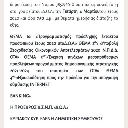
δημοσίευση του Νόμου 3852/2010 σε τακτική συνεδρίαση
στα γραφείατου«Δ.Ω.Α»,την
Τετάρτη 4 Μαρτίου
του έτους
2020 και ώρα
7:30
μ.μ., με θέματα ημερήσιας διάταξης το
εξής:
ΘΕΜΑ 1
o
: «Προγραμματισμός πρόσληψης έκτακτου
ον
προσωπικού έτους 2020 στοΔ.Ω.Α.» ΘΕΜΑ 2
: «Υποβολή
Στοχοθεσίας Οικονομικών Αποτελεσμάτων 2020 Ν.Π.Δ.Δ.
ον:
ΟΤΑ» ΘΕΜΑ 3
«Έγκριση πινάκων μεσοπρόθεσμων
προβλέψεων προγράμματος δημοσιονομικής στρατηγικής
2021-2024 του υποτομέα των ΟΤΑ» ΘΕΜΑ
ον:
4
«Εξουσιοδότηση προς την Πρόεδρο για την υπογραφή
σύμβασης INTERNET
BANKING»
Η ΠΡΟΕΔΡΟΣ Δ.Σ.Ν.Π. «Δ.Ω.Α.»
ΚΥΡΙΑΚΟΥ ΚΥΡ. ΕΛΕΝΗ ΔΗΜΟΤΙΚΗ ΣΥΜΒΟΥΛΟΣ