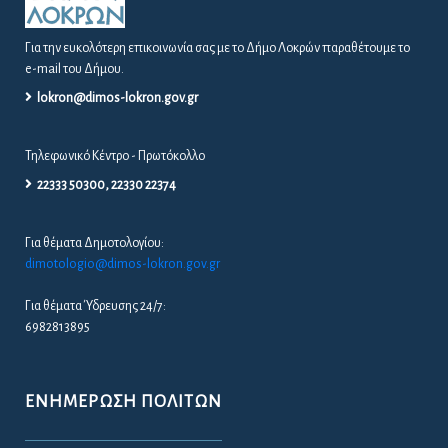
Για την ευκολότερη επικοινωνία σας με το Δήμο Λοκρών παραθέτουμε το
e-mail του Δήμου.
lokron@dimos-lokron.gov.gr
Τηλεφωνικό Κέντρο - Πρωτόκολλο
22333 50300, 22330 22374
Για θέματα Δημοτολογίου:
dimotologio@dimos-lokron.gov.gr
Για θέματα Ύδρευσης 24/7:
6982813895
ΕΝΗΜΈΡΩΣΗ ΠΟΛΙΤΏΝ