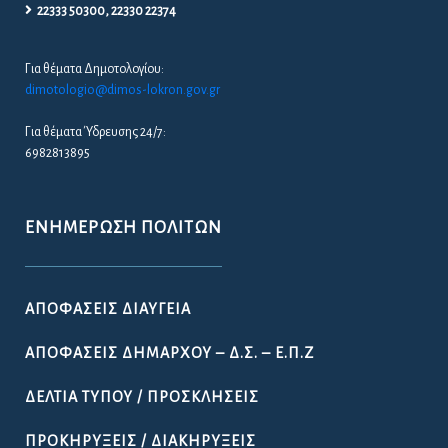
22333 50300, 22330 22374
Για θέματα Δημοτολογίου:
dimotologio@dimos-lokron.gov.gr
Για θέματα Ύδρευσης 24/7:
6982813895
ΕΝΗΜΈΡΩΣΗ ΠΟΛΙΤΏΝ
ΑΠΟΦΆΣΕΙΣ ΔΙΑΎΓΕΙΑ
ΑΠΟΦΆΣΕΙΣ ΔΗΜΆΡΧΟΥ – Δ.Σ. – Ε.Π.Ζ
ΔΕΛΤΊΑ ΤΎΠΟΥ / ΠΡΟΣΚΛΉΣΕΙΣ
ΠΡΟΚΗΡΎΞΕΙΣ / ΔΙΑΚΗΡΎΞΕΙΣ