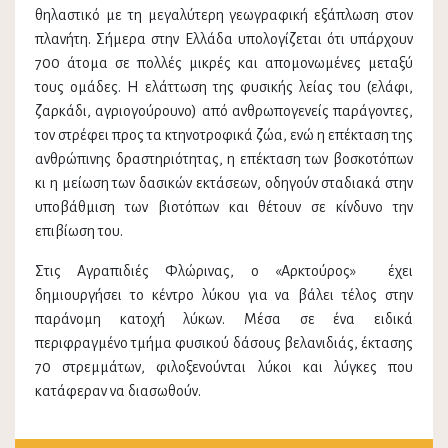
θηλαστικό με τη μεγαλύτερη γεωγραφική εξάπλωση στον
πλανήτη. Σήμερα στην Ελλάδα υπολογίζεται ότι υπάρχουν
700 άτομα σε πολλές μικρές και απομονωμένες μεταξύ
τους ομάδες. Η ελάττωση της φυσικής λείας του (ελάφι,
ζαρκάδι, αγριογούρουνο) από ανθρωπογενείς παράγοντες,
τον στρέφει προς τα κτηνοτροφικά ζώα, ενώ η επέκταση της
ανθρώπινης δραστηριότητας, η επέκταση των βοσκοτόπων
κι η μείωση των δασικών εκτάσεων, οδηγούν σταδιακά στην
υποβάθμιση των βιοτόπων και θέτουν σε κίνδυνο την
επιβίωση του.
Στις Αγραπιδιές Φλώρινας, ο «Αρκτούρος» έχει
δημιουργήσει το κέντρο λύκου για να βάλει τέλος στην
παράνομη κατοχή λύκων. Μέσα σε ένα ειδικά
περιφραγμένο τμήμα φυσικού δάσους βελανιδιάς, έκτασης
70 στρεμμάτων, φιλοξενούνται λύκοι και λύγκες που
κατάφεραν να διασωθούν.