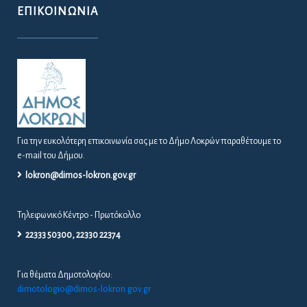
ΕΠΙΚΟΙΝΩΝΊΑ
Για την ευκολότερη επικοινωνία σας με το Δήμο Λοκρών παραθέτουμε το
e-mail του Δήμου.
lokron@dimos-lokron.gov.gr
Τηλεφωνικό Κέντρο - Πρωτόκολλο
22333 50300, 22330 22374
Για θέματα Δημοτολογίου:
dimotologio@dimos-lokron.gov.gr