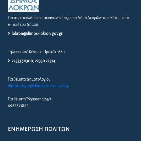
Για την ευκολότερη επικοινωνία σας με το Δήμο Λοκρών παραθέτουμε το
e-mail του Δήμου.
lokron@dimos-lokron.gov.gr
Τηλεφωνικό Κέντρο - Πρωτόκολλο
22333 50300, 22330 22374
Για θέματα Δημοτολογίου:
dimotologio@dimos-lokron.gov.gr
Για θέματα Ύδρευσης 24/7:
6982813895
ΕΝΗΜΈΡΩΣΗ ΠΟΛΙΤΏΝ