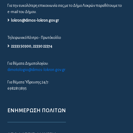
Για την ευκολότερη επικοινωνία σας με το Δήμο Λοκρών παραθέτουμε το
e-mail του Δήμου.
lokron@dimos-lokron.gov.gr
Τηλεφωνικό Κέντρο - Πρωτόκολλο
22333 50300, 22330 22374
Για θέματα Δημοτολογίου:
dimotologio@dimos-lokron.gov.gr
Για θέματα Ύδρευσης 24/7:
6982813895
ΕΝΗΜΈΡΩΣΗ ΠΟΛΙΤΏΝ