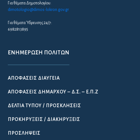
Για θέματα Δημοτολογίου:
dimotologio@dimos-lokron.gov.gr
Για θέματα Ύδρευσης 24/7:
6982813895
ΕΝΗΜΈΡΩΣΗ ΠΟΛΙΤΏΝ
ΑΠΟΦΆΣΕΙΣ ΔΙΑΎΓΕΙΑ
ΑΠΟΦΆΣΕΙΣ ΔΗΜΆΡΧΟΥ – Δ.Σ. – Ε.Π.Ζ
ΔΕΛΤΊΑ ΤΎΠΟΥ / ΠΡΟΣΚΛΉΣΕΙΣ
ΠΡΟΚΗΡΎΞΕΙΣ / ΔΙΑΚΗΡΎΞΕΙΣ
ΠΡΟΣΛΉΨΕΙΣ