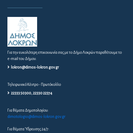
Για την ευκολότερη επικοινωνία σας με το Δήμο Λοκρών παραθέτουμε το
e-mail του Δήμου.
lokron@dimos-lokron.gov.gr
Τηλεφωνικό Κέντρο - Πρωτόκολλο
22333 50300, 22330 22374
Για θέματα Δημοτολογίου:
dimotologio@dimos-lokron.gov.gr
Για θέματα Ύδρευσης 24/7: