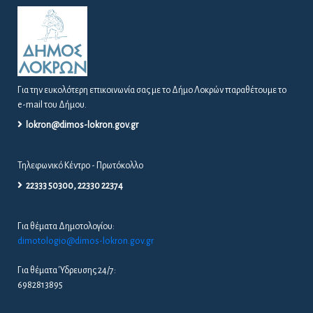
Για την ευκολότερη επικοινωνία σας με το Δήμο Λοκρών παραθέτουμε το
e-mail του Δήμου.
lokron@dimos-lokron.gov.gr
Τηλεφωνικό Κέντρο - Πρωτόκολλο
22333 50300, 22330 22374
Για θέματα Δημοτολογίου:
dimotologio@dimos-lokron.gov.gr
Για θέματα Ύδρευσης 24/7:
6982813895