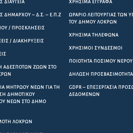
Σ ΔΙΑΎΓΕΙΑ
ΧΡΉΣΙΜΑ ΈΓΓΡΑΦΑ
 ΔΗΜΆΡΧΟΥ – Δ.Σ. – Ε.Π.Ζ
ΩΡΆΡΙΟ ΛΕΙΤΟΥΡΓΊΑΣ ΤΩΝ 
ΤΟΥ ΔΉΜΟΥ ΛΟΚΡΏΝ
ΠΟΥ / ΠΡΟΣΚΛΉΣΕΙΣ
ΧΡΉΣΙΜΑ ΤΗΛΈΦΩΝΑ
ΕΙΣ / ΔΙΑΚΗΡΎΞΕΙΣ
ΧΡΉΣΙΜΟΙ ΣΎΝΔΕΣΜΟΙ
ΕΙΣ
ΠΟΙΌΤΗΤΑ ΠΌΣΙΜΟΥ ΝΕΡΟΎ
Ή ΑΔΈΣΠΟΤΩΝ ΖΏΩΝ ΣΤΟ
ΚΡΏΝ
ΔΉΛΩΣΗ ΠΡΟΣΒΑΣΙΜΌΤΗΤ
ΊΑ ΜΗΤΡΏΟΥ ΝΈΩΝ ΓΙΑ ΤΗ
GDPR – ΕΠΕΞΕΡΓΑΣΙΑ ΠΡΟ
ΣΗ ΔΗΜΟΤΙΚΟΎ
ΔΕΔΟΜΕΝΩΝ
ΟΥ ΝΈΩΝ ΣΤΟ ΔΉΜΟ
ΜΌΤΗ ΛΟΚΡΏΝ