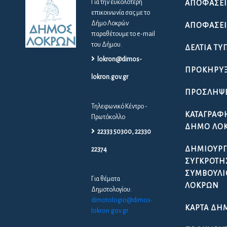
Για την ευκολότερη
ΑΠΟΦΆΣΕΙ
επικοινωνία σας με το
Δήμο Λοκρών
ΑΠΟΦΆΣΕΙΣ
παραθέτουμε το e-mail
του Δήμου.
ΔΕΛΤΊΑ ΤΎ
lokron@dimos-
ΠΡΟΚΗΡΎΞ
lokron.gov.gr
ΠΡΟΣΛΉΨ
Τηλεφωνικό Κέντρο -
ΚΑΤΑΓΡΑΦ
Πρωτόκολλο
ΔΉΜΟ ΛΟ
22333 50300, 22330
ΔΗΜΙΟΥΡΓ
22374
ΣΥΓΚΡΌΤΗ
ΣΥΜΒΟΥΛΊ
Για θέματα
ΛΟΚΡΏΝ
Δημοτολογίου:
dimotologio@dimos-
ΚΆΡΤΑ ΔΗ
lokron.gov.gr