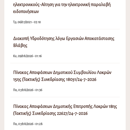
Διακοπή Υδροδότησης στο Καλαπόδι
Πα, 07/08/2026 - 08:58
Εορτασμός της Μεταμορφώσεως του Σωτήρος, έναρξη
της εμποροπανήγυρης και του Φεστιβάλ Γαστρονομίας
στην Αταλάντη του Δήμου Λοκρών
Πε, 06/08/2026 - 08:15
Ανάρτηση Προσωρινών Πινάκων Κατάταξης και Πίνακα
Απορριπτέων(Σχολικές Καθαρίστριες) 2026-2027
Πε, 06/08/2026 - 02:08
Διακοπή Υδροδότησης στην περιοχή Μαμάκα και στους
οικισμούς περιμετρικά