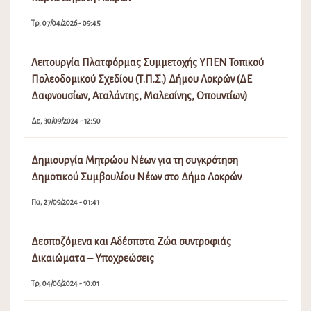
Προσωρινοί πίνακες κατάταξης πωλητών Λαϊκών
Αγορών Δήμου Λοκρών
Σα, 04/02/2023 - 06:16
Πρόσκληση Εκδήλωσης Ενδιαφέροντος απόδοσης θέσης
στις Λαϊκές Αγορές του Δήμου Λοκρών
Δε, 19/12/2022 - 03:02
Επιδότηση προσωρινής στέγασης κατοίκων που
επλήγησαν από τις πυρκαγιές Ιουλίου/Αυγούστου 2021
που εκδηλώθηκαν σε περιοχές της Ελληνικής
Επικράτειας, με τη μορφή επιδότησης ενοικίου/
συγκατοίκησης.
Τρ, 21/09/2021 - 06:56