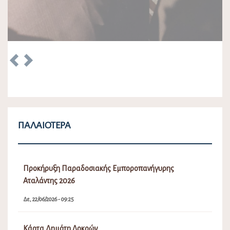
Κάρτα Δημότη Λοκρών
Τρ, 07/04/2026 - 09:45
Λειτουργία Πλατφόρμας Συμμετοχής ΥΠΕΝ Τοπικού
Πολεοδομικού Σχεδίου (Τ.Π.Σ.) Δήμου Λοκρών (ΔΕ
Δαφνουσίων, Αταλάντης, Μαλεσίνης, Οπουντίων)
Δε, 30/09/2024 - 12:50
Δημιουργία Μητρώου Νέων για τη συγκρότηση
Δημοτικού Συμβουλίου Νέων στο Δήμο Λοκρών
Πα, 27/09/2024 - 01:41
Δεσποζόμενα και Αδέσποτα Ζώα συντροφιάς
Δικαιώματα – Υποχρεώσεις
Τρ, 04/06/2024 - 10:01