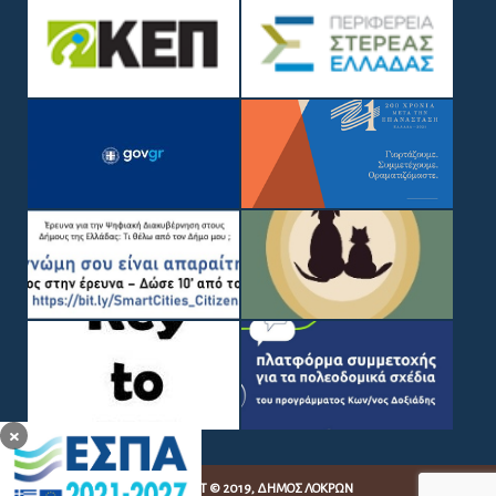
COPYRIGHT © 2019, ΔΉΜΟΣ ΛΟΚΡΏΝ
WEB DEVELOPMENT BY
EGRITOS GROUP
|
WEB DESIGN BY CIRCUS
DESIGN STUDIO
×