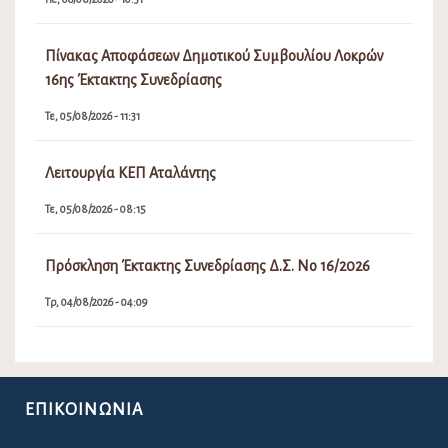
Για την ευκολότερη επικοινωνία σας με το Δήμο Λοκρών παραθέτουμε το
e-mail του Δήμου.
lokron@dimos-lokron.gov.gr
Τηλεφωνικό Κέντρο - Πρωτόκολλο
22333 50300, 22330 22374
Για θέματα Δημοτολογίου:
dimotologio@dimos-lokron.gov.gr
Για θέματα Ύδρευσης 24/7: