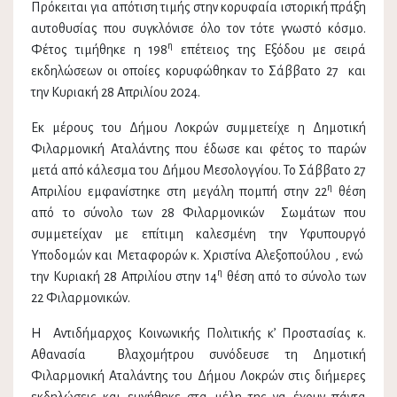
Πρόκειται για απότιση τιμής στην κορυφαία ιστορική πράξη
αυτοθυσίας που συγκλόνισε όλο τον τότε γνωστό κόσμο.
η
Φέτος τιμήθηκε η 198
επέτειος της Εξόδου με σειρά
εκδηλώσεων οι οποίες κορυφώθηκαν το Σάββατο 27 και
την Κυριακή 28 Απριλίου 2024.
Εκ μέρους του Δήμου Λοκρών συμμετείχε η Δημοτική
Φιλαρμονική Αταλάντης που έδωσε και φέτος το παρών
μετά από κάλεσμα του Δήμου Μεσολογγίου. Το Σάββατο 27
η
Απριλίου εμφανίστηκε στη μεγάλη πομπή στην 22
θέση
από το σύνολο των 28 Φιλαρμονικών Σωμάτων που
συμμετείχαν με επίτιμη καλεσμένη την Υφυπουργό
Υποδομών και Μεταφορών κ. Χριστίνα Αλεξοπούλου , ενώ
η
την Κυριακή 28 Απριλίου στην 14
θέση από το σύνολο των
22 Φιλαρμονικών.
Η Αντιδήμαρχος Κοινωνικής Πολιτικής κ’ Προστασίας κ.
Αθανασία Βλαχομήτρου συνόδευσε τη Δημοτική
Φιλαρμονική Αταλάντης του Δήμου Λοκρών στις διήμερες