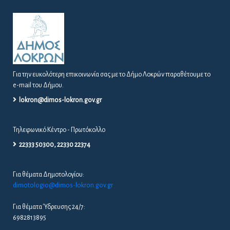
Για την ευκολότερη επικοινωνία σας με το Δήμο Λοκρών παραθέτουμε το
e-mail του Δήμου.
lokron@dimos-lokron.gov.gr
Τηλεφωνικό Κέντρο - Πρωτόκολλο
22333 50300, 22330 22374
Για θέματα Δημοτολογίου:
dimotologio@dimos-lokron.gov.gr
Για θέματα Ύδρευσης 24/7:
6982813895