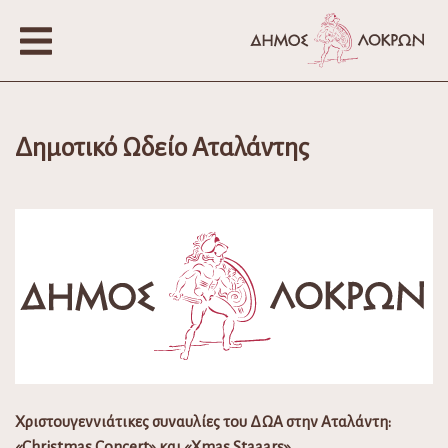
Δημοτικό Ωδείο Αταλάντης
Χριστουγεννιάτικες συναυλίες του ΔΩΑ στην Αταλάντη:
«Christmas Concert» και «Xmas Staaars»