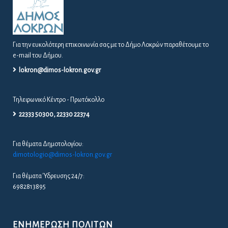
Για την ευκολότερη επικοινωνία σας με το Δήμο Λοκρών παραθέτουμε το
e-mail του Δήμου.
lokron@dimos-lokron.gov.gr
Τηλεφωνικό Κέντρο - Πρωτόκολλο
22333 50300, 22330 22374
Για θέματα Δημοτολογίου:
dimotologio@dimos-lokron.gov.gr
Για θέματα Ύδρευσης 24/7:
6982813895
ΕΝΗΜΈΡΩΣΗ ΠΟΛΙΤΏΝ