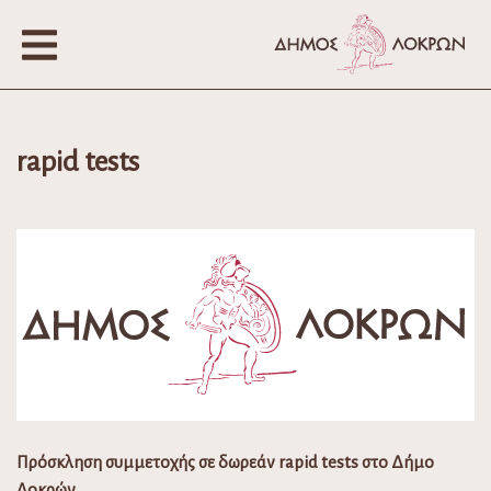
rapid tests
Πρόσκληση συμμετοχής σε δωρεάν rapid tests στο Δήμο
Λοκρών