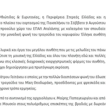
θιώτιδας & Ευρυτανίας, η Περιφέρεια Στερεάς Ελλάδας και η
ο πλαίσιο του εορτασμού της Πανσελήνου το Σάββατο 9 Αυγούστου
ον προαύλιο χώρο του ΕΠΑΛ Αταλάντης με καλεσμένο τον σπουδαίο
 την μοναδική φωνή του τραγούδια του κορυφαίου Έλληνα συνθέτη
 λυρικά και έργα του μεγάλου συνθέτη που με τις μελωδίες του πάνω
ύτισε τη μουσική της Ελλάδας και όλου του πλανήτη εδώ και πολλές
νω στις κλασικές διαχρονικές ενορχηστρωτικές φόρμες του συνθέτη,
ί ήχοι δημιούργησαν μια πρωτόγνωρη ακρόαση.
Πέτρου Γαϊτάνου ο οποίος με την πολλών διαστάσεων φωνή του έδωσε
 τραγούδια του Μίκη Θεοδωράκη, προσδίδοντας μια φρεσκάδα και
γχρονο τρόπο ερμηνείας.
ό το συντονισμό της αρχαιολόγου κ. Μαίρης Παπαγεωργίου και από
το Μουσείο στους πολυάριθμους επισκέπτες της βραδιάς με δωρεάν