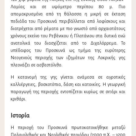
Λαμίας και σε υψόμετρο περίπου 80 μ. Πιο
απομακρυσμένα από τη θάλασσα η μικρή σε έκταση
πεδιάδα του Προσκυνά περιβάλλεται από λοφίσκους και
διατρέχεται από ρέματα με πιο γνωστό από αρχαιοτάτους
χρόνους εκείνο του Ρεβένικου ή Πλατάνιου στα δυτικά ενώ
ανατολικά του διασχίζεται από το Διχαλόρρεμα. Το
υπέδαφος του Προσκυνά ως τμήμα της ευρύτερης
Νεογενούς περιοχής των ιζημάτων της Λοκρικής γης
πλεονάζει σε ασβεστόλιθο.
Η κατανομή της γης γίνεται ανάμεσα σε αγροτικές
καλλιέργειες, βοσκοτόπια, δάση και κατοικίες. Η γεωργική
παραγωγή της περιοχής εντοπίζεται κυρίως σε σιτάρι και
κριθάρι.
Ιστορία
Η περιοχή του Προσκυνά πρωτοκατοικήθηκε μεταξύ
Παλαιολιθικής και Νεολιθικής περιόδου (7000 π.Χ. – 3200