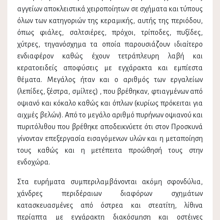
αγγείων αποκλειστικά χειροποίητων σε σχήματα και τύπους
όλων των κατηγοριών της κεραμικής, αυτής της περιόδου,
όπως φιάλες, σαλτσιέρες, πρόχοι, τρίποδες, πυξίδες,
χύτρες, τηγανόσχημα τα οποία παρουσιάζουν ιδιαίτερο
ενδιαφέρον καθώς έχουν τετράπλευρη λαβή και
κερατοειδείς αποφύσεις με εγχάρακτα και εμπίεστα
θέματα. Μεγάλος ήταν και ο αριθμός των εργαλείων
(λεπίδες, ξέστρα, σμίλτες) , που βρέθηκαν, φτιαγμένων από
οψιανό και κόκαλο καθώς και όπλων (κυρίως πρόκειται για
αιχμές βελών). Από το μεγάλο αριθμό πυρήνων οψιανού και
πυριτόλιθου που βρέθηκε αποδεικνύετε ότι στον Προσκυνά
γίνονταν επεξεργασία εισαγόμενων υλών και η μεταποίηση
τους καθώς και η μετέπειτα προώθησή τους στην
ενδοχώρα.
Στα ευρήματα συμπεριλαμβάνονται ακόμη σφονδύλια,
χάνδρες περιδέραιων διαφόρων σχημάτων
κατασκευασμένες από όστρεα και στεατίτη, λίθινα
περίαπτα με εγχάρακτη διακόσμηση και οστέινες