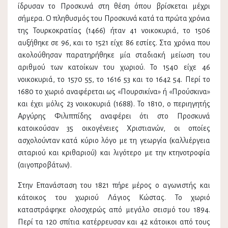
ίδρυσαν το Προσκυνά στη θέση όπου βρίσκεται μέχρι
σήμερα. Ο πληθυσμός του Προσκυνά κατά τα πρώτα χρόνια
της Τουρκοκρατίας (1466) ήταν 41 νοικοκυριά, το 1506
αυξήθηκε σε 96, και το 1521 είχε 86 εστίες. Στα χρόνια που
ακολούθησαν παρατηρήθηκε μία σταδιακή μείωση του
αριθμού των κατοίκων του χωριού. Το 1540 είχε 46
νοικοκυριά, το 1570 55, το 1616 53 και το 1642 54. Περί το
1680 το χωριό αναφέρεται ως «Πουρσικίνα» ή «Προύσκινα»
και έχει μόλις 23 νοικοκυριά (1688). Το 1810, ο περιηγητής
Αργύρης Φιλιππίδης αναφέρει ότι στο Προσκυνά
κατοικούσαν 35 οικογένειες Χριστιανών, οι οποίες
ασχολούνταν κατά κύριο λόγο με τη γεωργία (καλλιέργεια
σιταριού και κριθαριού) και λιγότερο με την κτηνοτροφία
(αιγοπροβάτων).
Στην Επανάσταση του 1821 πήρε μέρος ο αγωνιστής και
κάτοικος του χωριού Λάγιος Κώστας. Το χωριό
καταστράφηκε ολοσχερώς από μεγάλο σεισμό του 1894.
Περί τα 120 σπίτια κατέρρευσαν και 42 κάτοικοι από τους