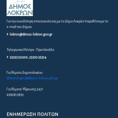
Για την ευκολότερη επικοινωνία σας με το Δήμο Λοκρών παραθέτουμε το
e-mail του Δήμου.
lokron@dimos-lokron.gov.gr
Τηλεφωνικό Κέντρο - Πρωτόκολλο
22333 50300, 22330 22374
Για θέματα Δημοτολογίου:
dimotologio@dimos-lokron.gov.gr
Για θέματα Ύδρευσης 24/7:
6982813895
ΕΝΗΜΈΡΩΣΗ ΠΟΛΙΤΏΝ