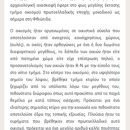
αρχαιολογική ανασκαφή έφερε στο φως μεγάλης έκτασης
τμήμα οικισμού πρωτοελλαδικής εποχής μοναδικού ως
σήμερα στη Φθιώτιδα.
Ο οικισμός ήταν οργανωμένος σε οικιστικά σύνολα που
αποτελούνταν από ανοιχτούς κοινόχρηστους χώρους
(αυλές), οι οικίες ήταν ορθογώνιες με ένα ή δυο δωμάτια
διαφορετικού μεγέθους, το δάπεδο των οικιών ήταν είτε
από πατημένο χώμα είτε είχε επίστρωση πηλού, ο
προσανατολισμός των οικιών ήταν Β-Ν με την είσοδο τους
στο νότιο τμήμα. Στο κέντρο του οικισμού, στο υψηλότερο
σημείο του λόφου, βρέθηκε τμήμα κτιρίου το οποίο
ξεχωρίζει από τα υπόλοιπα λόγω του μεγέθους του,
πιθανότατα διώροφου όπως αυτό προκύπτει από τα παχιά
θεμέλια με κατά τόπους ενίσχυση. Πρόκειται για ένα
ιδιαίτερης σημασίας κτίριο για την κοινωνία και πιθανότατα
αποτελούσε έδρα της τοπικής εξουσίας. Πλούσια ήταν τα
ευρήματα που βρέθηκαν στον πρωτοελλαδικό αυτό
οικισμό, πρόκειται για ένα μεγάλο αριθμό καλής ποιότητας