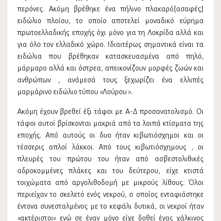
περόνες. Ακόμη βρέθηκε ένα πήλινο πλακαρό[ασαφές]
ειδώλιο πλοίου, το οποίο αποτελεί μοναδικό εύρημα
πρωτοελλαδικής εποχής όχι μόνο για τη Λοκρίδα αλλά και
για όλο τον ελλαδικό χώρο. Ιδιαιτέρως σημαντικά είναι τα
ειδώλια που βρέθηκαν κατασκευασμένα από πηλό,
μάρμαρο αλλά και όστρεα, απεικονίζουν μορφές ζωών και
ανθρώπων , ανάμεσά τους ξεχωρίζει ένα ελλιπές
μαρμάρινο ειδώλιο τύπου «Λούρου ».
Ακόμη έχουν βρεθεί έξι τάφοι με Α-Δ προσανατολισμό. Οι
τάφοι αυτοί βρίσκονται μακριά από τα λοιπά κτίσματα της
εποχής. Από αυτούς οι δυο ήταν κιβωτιόσχημοι και οι
τέσσερις απλοί λάκκοι. Από τους κιβωτιόσχημους , οι
πλευρές του πρώτου του ήταν από ασβεστολιθικές
αδροκομμένες πλάκες και του δεύτερου, είχε κτιστά
τοιχώματα από αργολιθοδομή με μικρούς λίθους. Όλοι
περιείχαν το σκελετό ενός νεκρού, ο οποίος ενταφιάστηκε
έντονα συνεσταλμένος με το κεφάλι δυτικά, οι νεκροί ήταν
«ακτέριστοι» ενώ σε έναν μόνο είχε δοθεί ένας χάλκινος