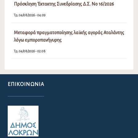
ΕΠΙΚΟΙΝΩΝΊΑ
Για την ευκολότερη επικοινωνία σας με το Δήμο Λοκρών παραθέτουμε το
e-mail του Δήμου.
lokron@dimos-lokron.gov.gr
Τηλεφωνικό Κέντρο - Πρωτόκολλο
22333 50300, 22330 22374
Για θέματα Δημοτολογίου:
dimotologio@dimos-lokron.gov.gr