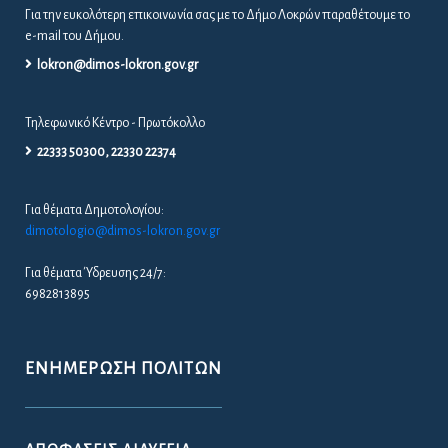
Για θέματα Ύδρευσης 24/7:
6982813895
ΕΝΗΜΈΡΩΣΗ ΠΟΛΙΤΏΝ
ΑΠΟΦΆΣΕΙΣ ΔΙΑΎΓΕΙΑ
ΑΠΟΦΆΣΕΙΣ ΔΗΜΆΡΧΟΥ – Δ.Σ. – Ε.Π.Ζ
ΔΕΛΤΊΑ ΤΎΠΟΥ / ΠΡΟΣΚΛΉΣΕΙΣ
ΠΡΟΚΗΡΎΞΕΙΣ / ΔΙΑΚΗΡΎΞΕΙΣ
ΠΡΟΣΛΉΨΕΙΣ
ΚΑΤΑΓΡΑΦΉ ΑΔΈΣΠΟΤΩΝ ΖΏΩΝ ΣΤΟ ΔΉΜΟ