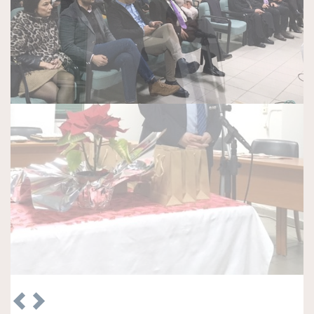
Previous
Next
ΠΑΛΑΙΌΤΕΡΑ
Προκήρυξη Παραδοσιακής Εμποροπανήγυρης
Αταλάντης 2026