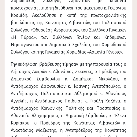
Χορωδιακός Σύλλογος Λιβανατών με κάλαντα
πρωτοχρονιάς, υπό τη διεύθυνση του μαέστρου κ. Γεώργιου
Κοσμίδη. Ακολούθησε η κοπή της πρωτοχρονιάτικης
βασιλόπιτας της Κοινότητας Λιβανατών, του Πολιτιστικού
Συλλόγου «Οδυσσέας Ανδρούτσος», του Συλλόγου Γυναικών
«Η Πύρρα», των Συλλόγων Γονέων και Κηδεμόνων
Νηπιαγωγείου και Δημοτικού Σχολείου, του Χορωδιακού
Συλλόγου και της Γυναικείας Χορωδίας «Αρμονία Γένεσις».
Την εκδήλωση βράβευσης τίμησαν με την παρουσία τους ο
Δήμαρχος Λοκρών κ. Αθανάσιος Ζεκεντές, ο Πρόεδρος του
Δημοτικού Συμβουλίου κ. Δημήτριος Νικολάου, ο
Αντιδήμαρχος Δαφνουσίων κ. Ιωάννης Ανεστόπουλος, ο
Αντιδήμαρχος Πολιτισμού και Αθλητισμού κ. Αθανάσιος
Αγγελής, η Αντιδήμαρχος Παιδείας κ. Γιούλη Καζάνα, η
Αντιδήμαρχος Κοινωνικής Πολιτικής και Προστασίας κ.
Αθανασία Βλαχομήτρου, η Δημοτική Σύμβουλος κ. Έλενα
Κυριάκου, ο Πρόεδρος της Κοινότητας Λιβανατών κ.
Αναστάσιος Μαζιώτης, η Αντιπρόεδρος της Κοινότητας