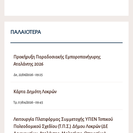
Δε, 22/06/2026 - 09:25
Κάρτα Δημότη Λοκρών
Τρ, 07/04/2026 - 09:45
Λειτουργία Πλατφόρμας Συμμετοχής ΥΠΕΝ Τοπικού
Πολεοδομικού Σχεδίου (Τ.Π.Σ.) Δήμου Λοκρών (ΔΕ
Δαφνουσίων, Αταλάντης, Μαλεσίνης, Οπουντίων)
Δε, 30/09/2024 - 12:50
Δημιουργία Μητρώου Νέων για τη συγκρότηση
Δημοτικού Συμβουλίου Νέων στο Δήμο Λοκρών
Πα, 27/09/2024 - 01:41
Δεσποζόμενα και Αδέσποτα Ζώα συντροφιάς
Δικαιώματα – Υποχρεώσεις