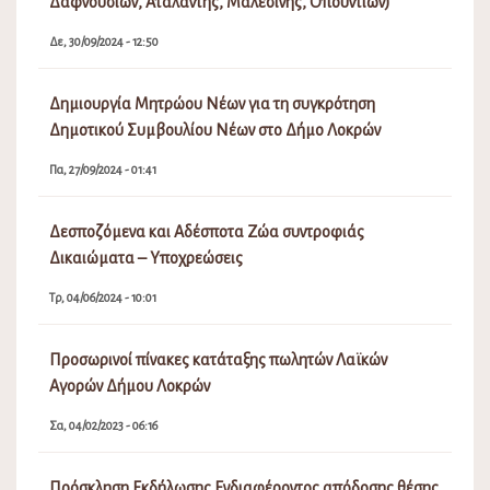
Τρ, 04/06/2024 - 10:01
Προσωρινοί πίνακες κατάταξης πωλητών Λαϊκών
Αγορών Δήμου Λοκρών
Σα, 04/02/2023 - 06:16
Πρόσκληση Εκδήλωσης Ενδιαφέροντος απόδοσης θέσης
στις Λαϊκές Αγορές του Δήμου Λοκρών
Δε, 19/12/2022 - 03:02
Επιδότηση προσωρινής στέγασης κατοίκων που
επλήγησαν από τις πυρκαγιές Ιουλίου/Αυγούστου 2021
που εκδηλώθηκαν σε περιοχές της Ελληνικής
Επικράτειας, με τη μορφή επιδότησης ενοικίου/
συγκατοίκησης.