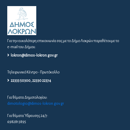
Για την ευκολότερη επικοινωνία σας με το Δήμο Λοκρών παραθέτουμε το
e-mail του Δήμου.
lokron@dimos-lokron.gov.gr
Τηλεφωνικό Κέντρο - Πρωτόκολλο
22333 50300, 22330 22374
Για θέματα Δημοτολογίου:
dimotologio@dimos-lokron.gov.gr
Για θέματα Ύδρευσης 24/7:
6982813895