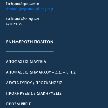
Για θέματα Δημοτολογίου:
dimotologio@dimos-lokron.gov.gr
Για θέματα Ύδρευσης 24/7:
6982813895
ΕΝΗΜΈΡΩΣΗ ΠΟΛΙΤΏΝ
ΑΠΟΦΆΣΕΙΣ ΔΙΑΎΓΕΙΑ
ΑΠΟΦΆΣΕΙΣ ΔΗΜΆΡΧΟΥ – Δ.Σ. – Ε.Π.Ζ
ΔΕΛΤΊΑ ΤΎΠΟΥ / ΠΡΟΣΚΛΉΣΕΙΣ
ΠΡΟΚΗΡΎΞΕΙΣ / ΔΙΑΚΗΡΎΞΕΙΣ
ΠΡΟΣΛΉΨΕΙΣ