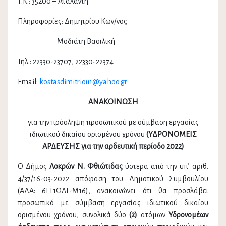
Τ.Κ.: 35200 – Αταλάντη
Πληροφορίες: Δημητρίου Κων/νος
Μοδιάτη Βασιλική
Τηλ.: 22330-23707, 22330-22374
Email:
kostasdimitriou1@yahoo.gr
ΑΝΑΚΟΙΝΩΣΗ
για την πρόσληψη προσωπικού με σύμβαση εργασίας
ιδιωτικού δικαίου ορισμένου χρόνου
(ΥΔΡΟΝΟΜΕΙΣ
ΑΡΔΕΥΣΗΣ για την αρδευτική περίοδο 2022)
Ο Δήμος
Λοκρών Ν. Φθιώτιδας
ύστερα από την υπ’ αριθ.
4/37/16-03-2022 απόφαση του Δημοτικού Συμβουλίου
(ΑΔΑ: 6ΓΤ1ΩΛΤ-Μ16), ανακοινώνει ότι θα προσλάβει
προσωπικό με σύμβαση εργασίας ιδιωτικού δικαίου
ορισμένου χρόνου, συνολικά δύο
(2)
ατόμων
Υδρονομέων