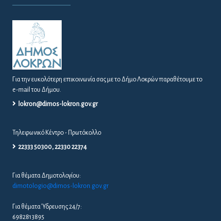
Για την ευκολότερη επικοινωνία σας με το Δήμο Λοκρών παραθέτουμε το
e-mail του Δήμου.
lokron@dimos-lokron.gov.gr
Τηλεφωνικό Κέντρο - Πρωτόκολλο
22333 50300, 22330 22374
Για θέματα Δημοτολογίου:
dimotologio@dimos-lokron.gov.gr
Για θέματα Ύδρευσης 24/7:
6982813895