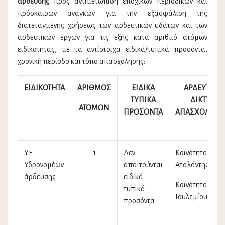
άρδευσης
προς αντιμετώπιση εποχικών περιοδικών και
πρόσκαιρων αναγκών για την εξασφάλιση της
διατεταγμένης χρήσεως των αρδευτικών υδάτων και των
αρδευτικών έργων για τις εξής κατά αριθμό ατόμων
ειδικότητας, με τα αντίστοιχα ειδικά/τυπικά προσόντα,
χρονική περίοδο και τόπο απασχόλησης:
ΕΙΔΙΚΟΤΗΤΑ
ΑΡΙΘΜΟΣ
ΕΙΔΙΚΑ
ΑΡΔΕΥΤΙΚΟ
ΤΥΠΙΚΑ
ΔΙΚΤΥΟ
ΑΤΟΜΩΝ
ΠΡΟΣΟΝΤΑ
ΑΠΑΣΧΟΛΗΣ
ΥΕ
1
Δεν
Κοινότητα
Υδρονομέων
απαιτούνται
Αταλάντης
άρδευσης
ειδικά
Κοινότητα
τυπικά
Γουλεμίου
προσόντα