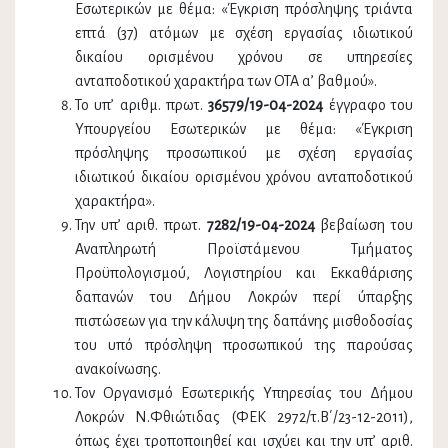
Εσωτερικών με θέμα: «Έγκριση πρόσληψης τριάντα
επτά (37) ατόμων με σχέση εργασίας ιδιωτικού
δικαίου ορισμένου χρόνου σε υπηρεσίες
ανταποδοτικού χαρακτήρα των ΟΤΑ α’ βαθμού».
Το υπ’ αριθμ. πρωτ.
36579/19-04-2024
έγγραφο του
Υπουργείου Εσωτερικών με θέμα: «Έγκριση
πρόσληψης προσωπικού με σχέση εργασίας
ιδιωτικού δικαίου ορισμένου χρόνου ανταποδοτικού
χαρακτήρα».
Την υπ’ αριθ. πρωτ.
7282/19-04-2024
βεβαίωση του
Αναπληρωτή Προϊστάμενου Τμήματος
Προϋπολογισμού, Λογιστηρίου και Εκκαθάρισης
δαπανών του Δήμου Λοκρών περί ύπαρξης
πιστώσεων για την κάλυψη της δαπάνης μισθοδοσίας
του υπό πρόσληψη προσωπικού της παρούσας
ανακοίνωσης.
Τον Οργανισμό Εσωτερικής Υπηρεσίας του Δήμου
Λοκρών Ν.Φθιώτιδας (ΦΕΚ 2972/τ.Β΄/23-12-2011),
όπως έχει τροποποιηθεί και ισχύει και την υπ’ αριθ.