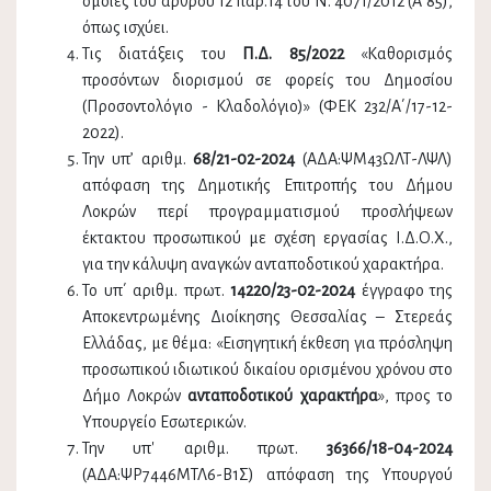
όμοιες του άρθρου 12 παρ.14 του Ν. 4071/2012 (Α΄85),
όπως ισχύει.
Τις διατάξεις του
Π.Δ. 85/2022
«Καθορισμός
προσόντων διορισμού σε φορείς του Δημοσίου
(Προσοντολόγιο - Κλαδολόγιο)» (ΦΕΚ 232/Α΄/17-12-
2022).
Την υπ’ αριθμ.
68/21-02-2024
(ΑΔΑ:ΨΜ43ΩΛΤ-ΛΨΛ)
απόφαση της Δημοτικής Επιτροπής του Δήμου
Λοκρών περί προγραμματισμού προσλήψεων
έκτακτου προσωπικού με σχέση εργασίας Ι.Δ.Ο.Χ.,
για την κάλυψη αναγκών ανταποδοτικού χαρακτήρα.
Το υπ΄ αριθμ. πρωτ.
14220/23-02-2024
έγγραφο της
Αποκεντρωμένης Διοίκησης Θεσσαλίας – Στερεάς
Ελλάδας, με θέμα: «Εισηγητική έκθεση για πρόσληψη
προσωπικού ιδιωτικού δικαίου ορισμένου χρόνου στο
Δήμο Λοκρών
ανταποδοτικού χαρακτήρα
», προς το
Υπουργείο Εσωτερικών.
Την υπ' αριθμ. πρωτ.
36366/18-04-2024
(ΑΔΑ:ΨΡ7446ΜΤΛ6-Β1Σ) απόφαση της Υπουργού