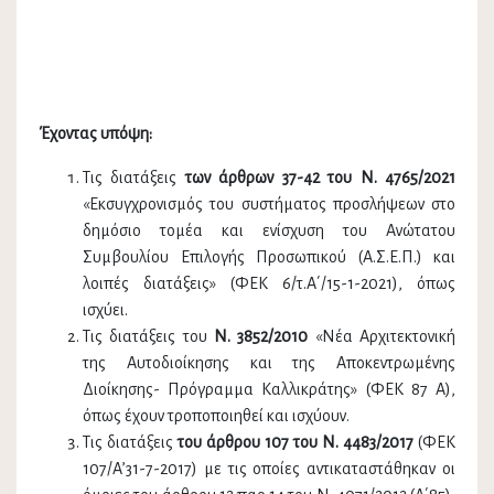
Έχοντας υπόψη:
Τις διατάξεις
των άρθρων 37-42 του Ν. 4765/2021
«Εκσυγχρονισμός του συστήματος προσλήψεων στο
δημόσιο τομέα και ενίσχυση του Ανώτατου
Συμβουλίου Επιλογής Προσωπικού (Α.Σ.Ε.Π.) και
λοιπές διατάξεις» (ΦΕΚ 6/τ.Α΄/15-1-2021), όπως
ισχύει.
Τις διατάξεις του
Ν. 3852/2010
«Νέα Αρχιτεκτονική
της Αυτοδιοίκησης και της Αποκεντρωμένης
Διοίκησης- Πρόγραμμα Καλλικράτης» (ΦΕΚ 87 Α),
όπως έχουν τροποποιηθεί και ισχύουν.
Τις διατάξεις
του άρθρου 107 του
Ν. 4483/2017
(ΦΕΚ
107/Α’31-7-2017) με τις οποίες αντικαταστάθηκαν οι