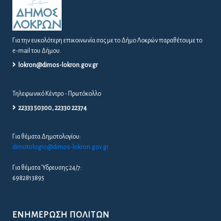
Για την ευκολότερη επικοινωνία σας με το Δήμο Λοκρών παραθέτουμε το
e-mail του Δήμου.
lokron@dimos-lokron.gov.gr
Τηλεφωνικό Κέντρο - Πρωτόκολλο
22333 50300, 22330 22374
Για θέματα Δημοτολογίου:
dimotologio@dimos-lokron.gov.gr
Για θέματα Ύδρευσης 24/7:
6982813895
ΕΝΗΜΈΡΩΣΗ ΠΟΛΙΤΏΝ