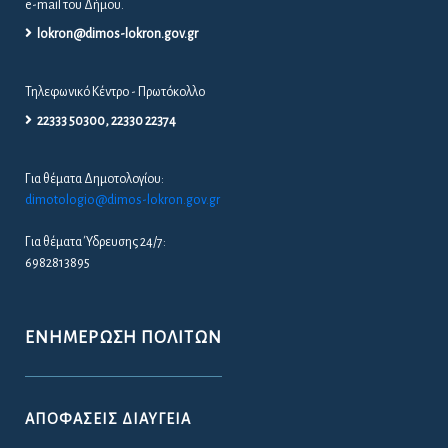
e-mail του Δήμου.
lokron@dimos-lokron.gov.gr
Τηλεφωνικό Κέντρο - Πρωτόκολλο
22333 50300, 22330 22374
Για θέματα Δημοτολογίου:
dimotologio@dimos-lokron.gov.gr
Για θέματα Ύδρευσης 24/7:
6982813895
ΕΝΗΜΈΡΩΣΗ ΠΟΛΙΤΏΝ
ΑΠΟΦΆΣΕΙΣ ΔΙΑΎΓΕΙΑ